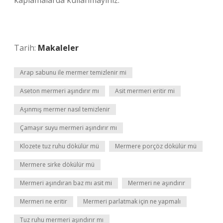
kaplamalarda kullanmayınız.
Tarih:
Makaleler
Arap sabunu ile mermer temizlenir mi
Aseton mermeri aşındırır mı
Asit mermeri eritir mi
Aşınmış mermer nasıl temizlenir
Çamaşır suyu mermeri aşındırır mı
Klozete tuz ruhu dökülür mü
Mermere porçöz dökülür mü
Mermere sirke dökülür mü
Mermeri aşındıran baz mı asit mi
Mermeri ne aşındırır
Mermeri ne eritir
Mermeri parlatmak için ne yapmalı
Tuz ruhu mermeri aşındırır mı