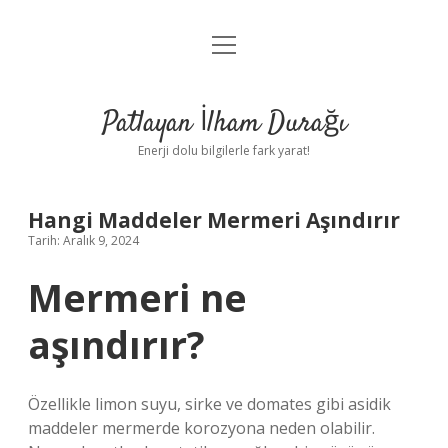
menüyü
Anasayfa
aç
Gizlilik Politikası
Patlayan İlham Durağı
Yasal Uyarı
Enerji dolu bilgilerle fark yarat!
Hakkımızda
Hangi Maddeler Mermeri Aşındırır
Tarih: Aralık 9, 2024
Mermeri ne
aşındırır?
Özellikle limon suyu, sirke ve domates gibi asidik
maddeler mermerde korozyona neden olabilir.