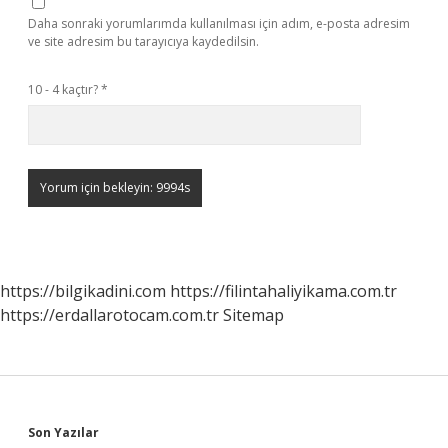
Daha sonraki yorumlarımda kullanılması için adım, e-posta adresim
ve site adresim bu tarayıcıya kaydedilsin.
10 - 4 kaçtır?
*
https://bilgikadini.com
https://filintahaliyikama.com.tr
https://erdallarotocam.com.tr
Sitemap
Sidebar
Son Yazılar