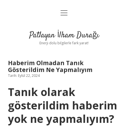
menüyü
Anasayfa
aç
Gizlilik Politikası
Patlayan İlham Durağı
Yasal Uyarı
Enerji dolu bilgilerle fark yarat!
Hakkımızda
Haberim Olmadan Tanık
Gösterildim Ne Yapmalıyım
Tarih: Eylül 22, 2024
Tanık olarak
gösterildim haberim
yok ne yapmalıyım?