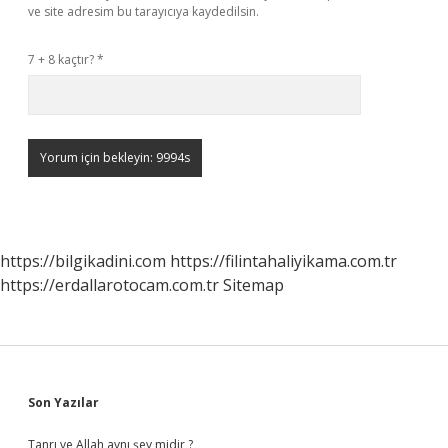
ve site adresim bu tarayıcıya kaydedilsin.
7 + 8 kaçtır?
*
https://bilgikadini.com
https://filintahaliyikama.com.tr
https://erdallarotocam.com.tr
Sitemap
Sidebar
Son Yazılar
Tanrı ve Allah aynı şey midir ?