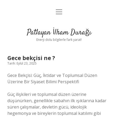
menüyü
Anasayfa
aç
Gizlilik Politikası
Patlayan İlham Durağı
Yasal Uyarı
Enerji dolu bilgilerle fark yarat!
Hakkımızda
Gece bekçisi ne ?
Tarih: Eylül 23, 2025
Gece Bekçisi: Güç, İktidar ve Toplumsal Düzen
Üzerine Bir Siyaset Bilimi Perspektifi
Güç ilişkileri ve toplumsal düzen üzerine
düşünürken, genellikle sabahın ilk ışıklarına kadar
süren çalışmalar, devletin gücü, ideolojik
hegemonya ve bireylerin toplumsal katılımı gibi