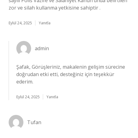
sayılı Polis Vazife ve Salâhiyet Kanun’unda belirtilen
zor ve silah kullanma yetkisine sahiptir .
Eylül 24, 2025
Yanıtla
admin
Şafak, Görüşleriniz, makalenin gelişim sürecine
doğrudan etki etti, desteğiniz için teşekkür
ederim.
Eylül 24, 2025
Yanıtla
Tufan