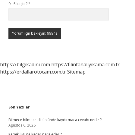
9 - 5 kaçtır?
*
https://bilgikadini.com
https://filintahaliyikama.com.tr
https://erdallarotocam.com.tr
Sitemap
Sidebar
Son Yazılar
Bilmece bilmece dil üstünde kaydırmaca cevabı nedir ?
Ağustos 6, 2026
Kemik iliği ne kadar para eder ?