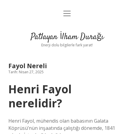
menüyü
Anasayfa
aç
Gizlilik Politikası
Patlayan İlham Durağı
Yasal Uyarı
Enerji dolu bilgilerle fark yarat!
Hakkımızda
Fayol Nereli
Tarih: Nisan 27, 2025
Henri Fayol
nerelidir?
Henri Fayol, mühendis olan babasının Galata
Köprüsü’nün inşaatında çalıştığı dönemde, 1841