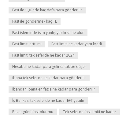
Fast ile 1 günde kaç defa para gönderilir
Fast ile göndermek kaç TL
Fast işleminde isim yanlış yazılırsa ne olur
Fast limiti arttı mı
Fast limiti ne kadar yapı kredi
Fast limiti tek seferde ne kadar 2024
Hesaba ne kadar para gelirse takibe düşer
İbana tek seferde ne kadar para gönderilir
İbandan İbana en fazla ne kadar para gönderilir
İş Bankası tek seferde ne kadar EFT yapılır
Pazar günü fast olur mu
Tek seferde fast limiti ne kadar