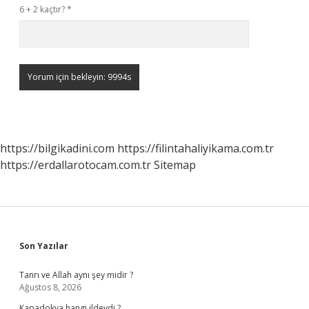
6 + 2 kaçtır?
*
https://bilgikadini.com
https://filintahaliyikama.com.tr
https://erdallarotocam.com.tr
Sitemap
Sidebar
Son Yazılar
Tanrı ve Allah aynı şey midir ?
Ağustos 8, 2026
Kapadokya hangi ildeydi ?