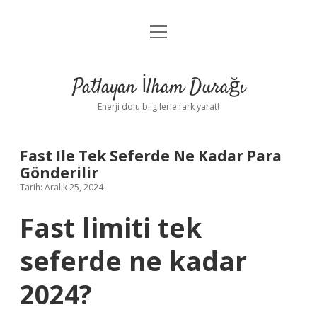
menüyü
Anasayfa
aç
Gizlilik Politikası
Patlayan İlham Durağı
Yasal Uyarı
Enerji dolu bilgilerle fark yarat!
Hakkımızda
Fast Ile Tek Seferde Ne Kadar Para
Gönderilir
Tarih: Aralık 25, 2024
Fast limiti tek
seferde ne kadar
2024?