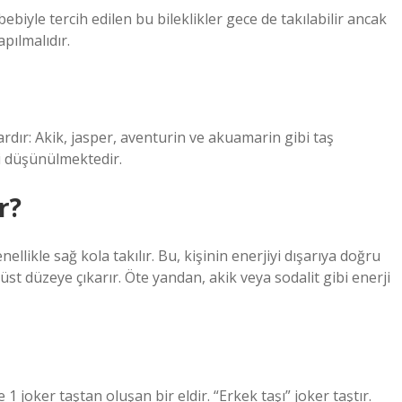
biyle tercih edilen bu bileklikler gece de takılabilir ancak
pılmalıdır.
ardır: Akik, jasper, aventurin ve akuamarin gibi taş
ği düşünülmektedir.
r?
llikle sağ kola takılır. Bu, kişinin enerjiyi dışarıya doğru
 üst düzeye çıkarır. Öte yandan, akik veya sodalit gibi enerji
1 joker taştan oluşan bir eldir. “Erkek taşı” joker taştır.