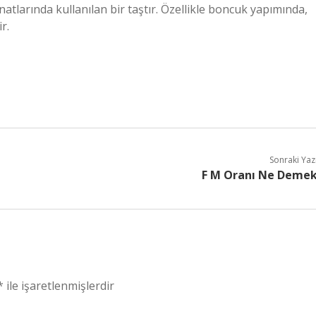
sanatlarında kullanılan bir taştır. Özellikle boncuk yapımında,
r.
Sonraki Yaz
F M Oranı Ne Deme
*
ile işaretlenmişlerdir