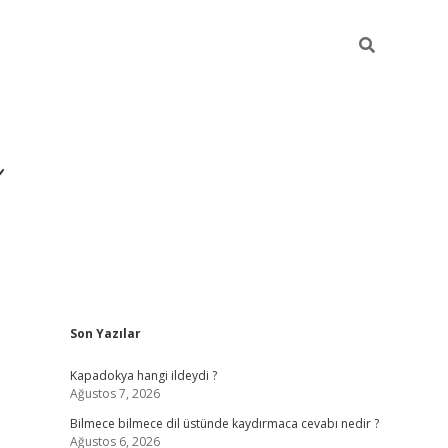
Sidebar
Son Yazılar
https://hiltonbet-giris.com/
bet
Kapadokya hangi ildeydi ?
Ağustos 7, 2026
Bilmece bilmece dil üstünde kaydırmaca cevabı nedir ?
Ağustos 6, 2026