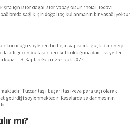
ak şifa için ister doğal ister yapay olsun “helal” tedavi
ağlamda sağlık için doğal taş kullanmanın bir yasağı yoktur
dan koruduğu söylenen bu taşın yapısında güçlü bir enerji
da adı geçen bu taşın bereketli olduğuna dair rivayetler
Turkuaz: … 8. Kaplan Gözü: 25 Ocak 2023
amaktadır. Tüccar taşı, başarı taşı veya para taşı olarak
eket getirdiği söylenmektedir. Kasalarda saklanmasının
ır.
lır mı?