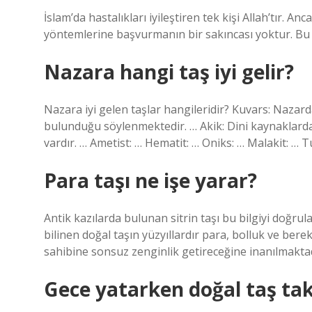
İslam’da hastalıkları iyileştiren tek kişi Allah’tır. Anc
yöntemlerine başvurmanın bir sakıncası yoktur. Bu b
Nazara hangi taş iyi gelir?
Nazara iyi gelen taşlar hangileridir? Kuvars: Nazar
bulunduğu söylenmektedir. … Akik: Dini kaynaklarda 
vardır. … Ametist: … Hematit: … Oniks: … Malakit: … 
Para taşı ne işe yarar?
Antik kazılarda bulunan sitrin taşı bu bilgiyi doğrul
bilinen doğal taşın yüzyıllardır para, bolluk ve ber
sahibine sonsuz zenginlik getireceğine inanılmaktad
Gece yatarken doğal taş takı