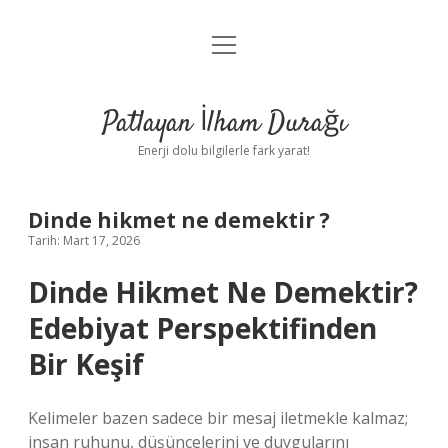
menüyü
Anasayfa
aç
Gizlilik Politikası
Patlayan İlham Durağı
Yasal Uyarı
Enerji dolu bilgilerle fark yarat!
Hakkımızda
Dinde hikmet ne demektir ?
Tarih: Mart 17, 2026
Dinde Hikmet Ne Demektir?
Edebiyat Perspektifinden
Bir Keşif
Kelimeler bazen sadece bir mesaj iletmekle kalmaz;
insan ruhunu, düşüncelerini ve duygularını