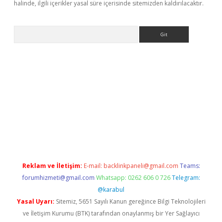
halinde, ilgili içerikler yasal süre içerisinde sitemizden kaldırılacaktır.
Arama
is.com/
betexper güvenilir mi
elexbetgiris.org
Reklam ve İletişim:
E-mail:
backlinkpaneli@gmail.com
Teams:
forumhizmeti@gmail.com
Whatsapp: 0262 606 0 726
Telegram:
@karabul
Yasal Uyarı:
Sitemiz, 5651 Sayılı Kanun gereğince Bilgi Teknolojileri
ve İletişim Kurumu (BTK) tarafından onaylanmış bir Yer Sağlayıcı