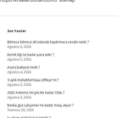
https://erdallarotocam.com.tr
Sitemap
Sidebar
Son Yazılar
Bilmece bilmece dil üstünde kaydırmaca cevabı nedir ?
Ağustos 6, 2026
Kemik iliği ne kadar para eder ?
Ağustos 5, 2026
Avans bakiyesi nedir ?
Ağustos 4, 2026
3 aylık muhabbet kuşu çiftleşir mi ?
Ağustos 3, 2026
2025 Avlanma Vergisi Ne Kadar Oldu ?
Ağustos 3, 2026
Banka gişe çalışanları ne kadar maaş alıyor ?
Temmuz 30, 2026
İş adamı Halil Doğan kimdir ?