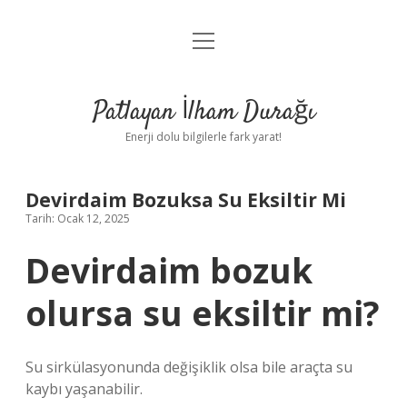
menüyü
Anasayfa
aç
Gizlilik Politikası
Patlayan İlham Durağı
Yasal Uyarı
Enerji dolu bilgilerle fark yarat!
Hakkımızda
Devirdaim Bozuksa Su Eksiltir Mi
Tarih: Ocak 12, 2025
Devirdaim bozuk
olursa su eksiltir mi?
Su sirkülasyonunda değişiklik olsa bile araçta su
kaybı yaşanabilir.