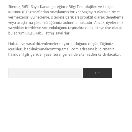
Sitemiz, 5651 Sayılı Kanun gereğince Bilgi Teknolojileri ve İletişim
Kurumu (BTK) tarafından onaylanmış bir Yer Sağlayıcı olarak hizmet
vermektedir. Bu nedenle, sitedeki içerikleri proaktif olarak denetleme
veya araştırma yükümlülüğümüz bulunmamaktadır. Ancak, üyelerimiz
yazdıkları içeriklerin sorumluluğunu taşımakta olup, siteye üye olarak
bu sorumluluğu kabul etmiş sayılırlar.
Hukuka ve yasal düzenlemelere aykırı olduğunu düşündüğünüz
içerikleri,
backlinkpanelicomtr@gmail.com
adresine bildirmeniz
halinde, ilgili içerikler yasal süre içerisinde sitemizden kaldırılacaktır.
Arama
/
betexper güvenilir mi
elexbetgiris.org