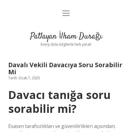
menüyü
Anasayfa
aç
Gizlilik Politikası
Patlayan İlham Durağı
Yasal Uyarı
Enerji dolu bilgilerle fark yarat!
Hakkımızda
Davalı Vekili Davacıya Soru Sorabilir
Mi
Tarih: Ocak 7, 2025
Davacı tanığa soru
sorabilir mi?
Esasen tarafsızlıkları ve güvenilirlikleri açısından;