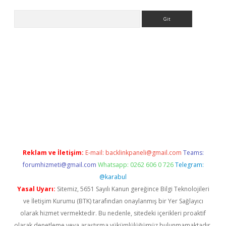
Arama
bet-giris.com/
betexper güvenilir mi
elexbetgiris.org
Reklam ve İletişim:
E-mail:
backlinkpaneli@gmail.com
Teams:
forumhizmeti@gmail.com
Whatsapp: 0262 606 0 726
Telegram:
@karabul
Yasal Uyarı:
Sitemiz, 5651 Sayılı Kanun gereğince Bilgi Teknolojileri
ve İletişim Kurumu (BTK) tarafından onaylanmış bir Yer Sağlayıcı
olarak hizmet vermektedir. Bu nedenle, sitedeki içerikleri proaktif
olarak denetleme veya araştırma yükümlülüğümüz bulunmamaktadır.