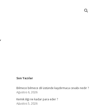
Sidebar
Son Yazılar
https://hiltonbet-giris.com/
b
Bilmece bilmece dil üstünde kaydırmaca cevabı nedir ?
Ağustos 6, 2026
Kemik iliği ne kadar para eder ?
Ağustos 5, 2026