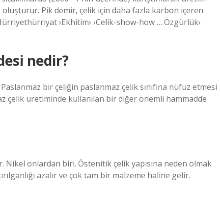
ik oluşturur. Pik demir, çelik için daha fazla karbon içeren
.- Hürriyethürriyat ›Ekhitim› ›Celik-show-how … Özgürlük›
esi nedir?
 Paslanmaz bir çeliğin paslanmaz çelik sınıfına nüfuz etmesi
az çelik üretiminde kullanılan bir diğer önemli hammadde
. Nikel onlardan biri. Östenitik çelik yapısına neden olmak
n kırılganlığı azalır ve çok tam bir malzeme haline gelir.