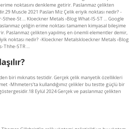
 erime noktasını denkleme getirir. Paslanmaz çelikten
ir.29 Muscle 2021 Paslan Miz Çelik eriyik noktası nedir? -
-Sthee-St … Kloeckner Metals ›Blog What-IS-ST … Google
tür paslanmaz çeliğin erime noktası tamamen kimyasal bileşime
ir. Paslanmaz çelikten yapılmış en önemli elementler demir,
iyik noktası nedir? -Kloeckner Metalskloeckner Metals ›Blog
Is-Thhe-STR …
aşılır?
n biri mıknatıs testidir. Gerçek çelik manyetik özellikleri
hmet -Mhmeters’ta kullandığımız çelikler bu testte güçlü bir
 göstergesidir.18 Eylül 2024 Gerçek ve paslanmaz çelikten