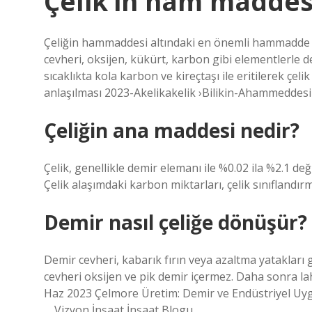
Çelik’in ham maddes
Çeliğin hammaddesi altındaki en önemli hammadde d
cevheri, oksijen, kükürt, karbon gibi elementlerle d
sıcaklıkta kola karbon ve kireçtaşı ile eritilerek çel
anlaşılması 2023-Akelikakelik ›Bilikin-Ahammeddesi
Çeliğin ana maddesi nedir?
Çelik, genellikle demir elemanı ile %0.02 ila %2.1 d
Çelik alaşımdaki karbon miktarları, çelik sınıflandırm
Demir nasıl çeliğe dönüşür?
Demir cevheri, kabarık fırın veya azaltma yatakları g
cevheri oksijen ve pik demir içermez. Daha sonra la
Haz 2023 Çelmore Üretim: Demir ve Endüstriyel Uyg
… Vizyon İnşaat İnşaat Blogu