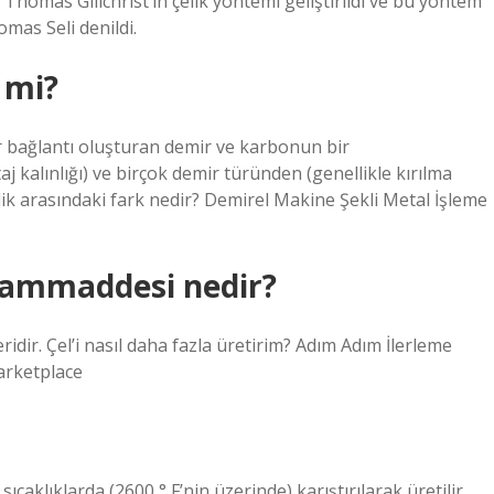
Thomas Gillchrist’in çelik yöntemi geliştirildi ve bu yöntem
mas Seli denildi.
 mi?
ir bağlantı oluşturan demir ve karbonun bir
 kalınlığı) ve birçok demir türünden (genellikle kırılma
lik arasındaki fark nedir? Demirel Makine Şekli Metal İşleme
 hammaddesi nedir?
dir. Çel’i nasıl daha fazla üretirim? Adım Adım İlerleme
arketplace
ıcaklıklarda (2600 ° F’nin üzerinde) karıştırılarak üretilir.