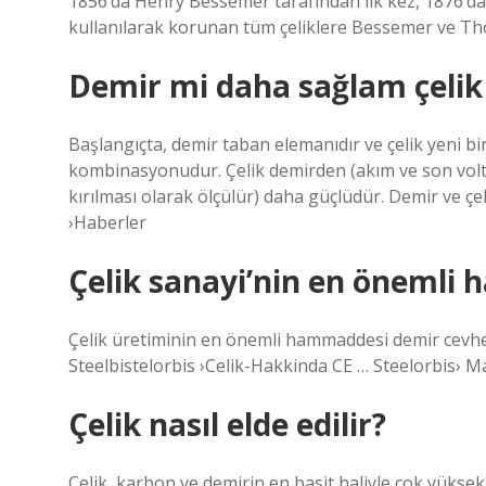
1856’da Henry Bessemer tarafından ilk kez, 1876’da 
kullanılarak korunan tüm çeliklere Bessemer ve Tho
Demir mi daha sağlam çelik
Başlangıçta, demir taban elemanıdır ve çelik yeni b
kombinasyonudur. Çelik demirden (akım ve son voltaj
kırılması olarak ölçülür) daha güçlüdür. Demir ve çe
›Haberler
Çelik sanayi’nin en önemli
Çelik üretiminin en önemli hammaddesi demir cevheri
Steelbistelorbis ›Celik-Hakkinda CE … Steelorbis› M
Çelik nasıl elde edilir?
Çelik, karbon ve demirin en basit haliyle çok yüksek s