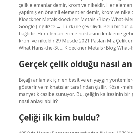
çelik elemanlar demir, krom ve nikeldir. Her eleman
yapılmış en önemli elementler demir, krom ve nikeld
Kloeckner Metalskloeckner Metals ›Blog› What-Mer
Google (İngilizce → Türk) ile çevriliydi. Belli bir 
bağlıdır. Her eleman erime noktasını denkleme getir
krom ve nikeldir.29 Muscle 2021 Paslan Miz Çelik er
What Hans-the-St … Kloeckner Metals ›Blog What-
Gerçek çelik olduğu nasıl anl
Bıçağı anlamak için en basit ve en yaygın yöntemlerde
gösterir ve mıknatıslar tarafından çizilir. Köse -me
manyetik cazibe sunuyor. Bu, çeliğin kalitesinin bir
nasıl anlaşılabilir?
Çeliği ilk kim buldu?