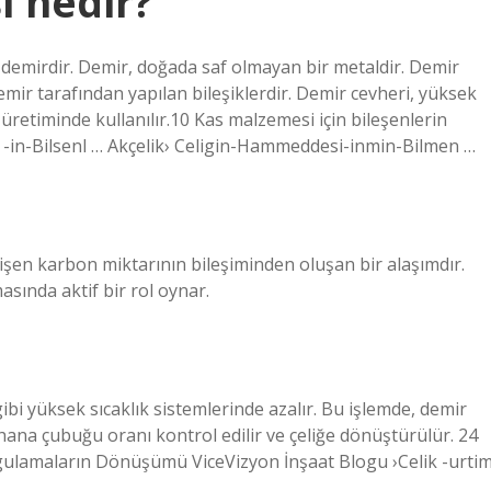
i nedir?
emirdir. Demir, doğada saf olmayan bir metaldir. Demir
emir tarafından yapılan bileşiklerdir. Demir cevheri, yüksek
ik üretiminde kullanılır.10 Kas malzemesi için bileşenlerin
 -in-Bilsenl … Akçelik› Celigin-Hammeddesi-inmin-Bilmen …
eğişen karbon miktarının bileşiminden oluşan bir alaşımdır.
asında aktif bir rol oynar.
ibi yüksek sıcaklık sistemlerinde azalır. Bu işlemde, demir
hana çubuğu oranı kontrol edilir ve çeliğe dönüştürülür. 24
ulamaların Dönüşümü ViceVizyon İnşaat Blogu ›Celik -urtim