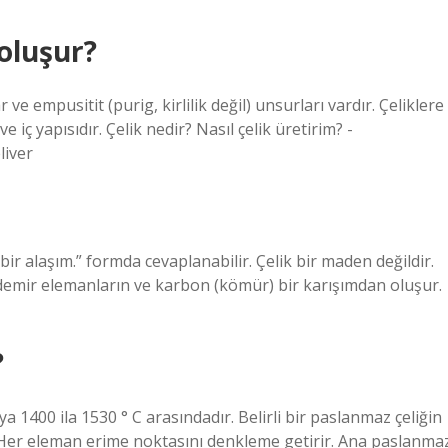
oluşur?
 ve empusitit (purig, kirlilik değil) unsurları vardır. Çeliklere
e iç yapısıdır. Çelik nedir? Nasıl çelik üretirim? -
liver
ir alaşım.” formda cevaplanabilir. Çelik bir maden değildir.
, demir elemanların ve karbon (kömür) bir karışımdan oluşur.
?
a 1400 ila 1530 ° C arasındadır. Belirli bir paslanmaz çeliğin
 Her eleman erime noktasını denkleme getirir. Ana paslanma