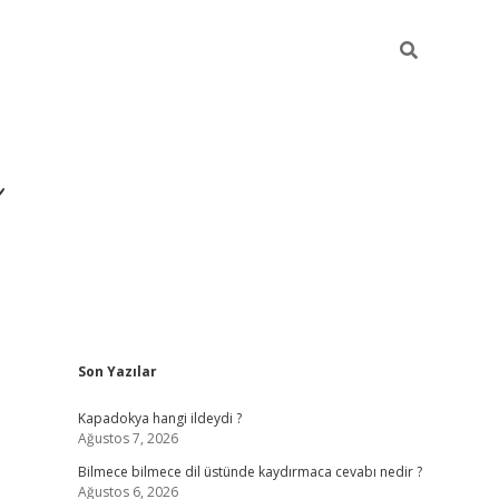
Sidebar
Son Yazılar
https://hiltonbet-giris.
Kapadokya hangi ildeydi ?
Ağustos 7, 2026
Bilmece bilmece dil üstünde kaydırmaca cevabı nedir ?
Ağustos 6, 2026