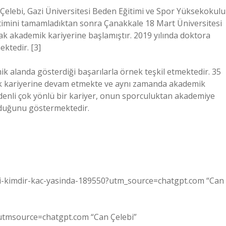
 Çelebi, Gazi Üniversitesi Beden Eğitimi ve Spor Yüksekokulu
imini tamamladıktan sonra Çanakkale 18 Mart Üniversitesi
rak akademik kariyerine başlamıştır. 2019 yılında doktora
ktedir. [3]
k alanda gösterdiği başarılarla örnek teşkil etmektedir. 35
k kariyerine devam etmekte ve aynı zamanda akademik
denli çok yönlü bir kariyer, onun sporculuktan akademiye
olduğunu göstermektedir.
ebi-kimdir-kac-yasinda-189550?utm_source=chatgpt.com “Can
?utmsource=chatgpt.com “Can Çelebi”