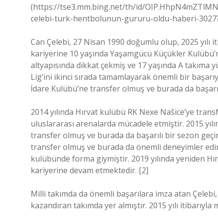
(https://tse3.mm.bing.net/th/id/OIP.HhpN4mZTlMNv
celebi-turk-hentbolunun-gururu-oldu-haberi-302
Can Çelebi, 27 Nisan 1990 doğumlu olup, 2025 yılı i
kariyerine 10 yaşında Yaşamgücü Küçükler Kulübü’nd
altyapısında dikkat çekmiş ve 17 yaşında A takıma
Lig’ini ikinci sırada tamamlayarak önemli bir başar
İdare Kulübü’ne transfer olmuş ve burada da başarı
2014 yılında Hırvat kulübü RK Nexe Našice’ye transf
uluslararası arenalarda mücadele etmiştir. 2015 yı
transfer olmuş ve burada da başarılı bir sezon geç
transfer olmuş ve burada da önemli deneyimler edin
kulübünde forma giymiştir. 2019 yılında yeniden Hı
kariyerine devam etmektedir. [2]
Milli takımda da önemli başarılara imza atan Çeleb
kazandıran takımda yer almıştır. 2015 yılı itibarıyla m