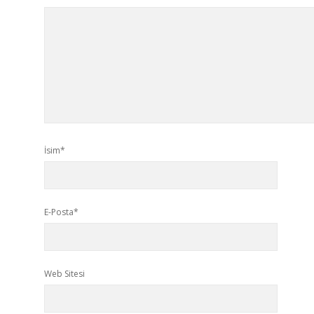
İsim*
E-Posta*
Web Sitesi