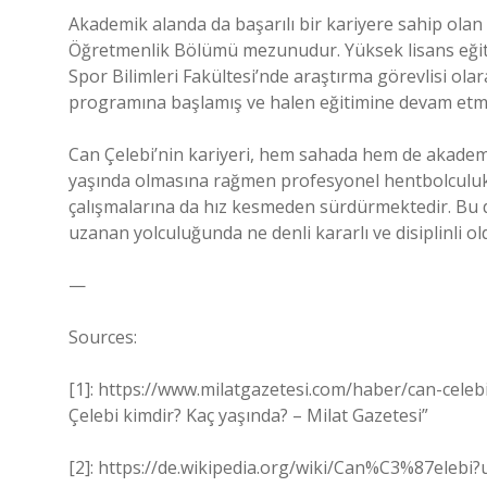
Akademik alanda da başarılı bir kariyere sahip olan
Öğretmenlik Bölümü mezunudur. Yüksek lisans eğit
Spor Bilimleri Fakültesi’nde araştırma görevlisi ola
programına başlamış ve halen eğitimine devam etme
Can Çelebi’nin kariyeri, hem sahada hem de akademi
yaşında olmasına rağmen profesyonel hentbolculu
çalışmalarına da hız kesmeden sürdürmektedir. Bu 
uzanan yolculuğunda ne denli kararlı ve disiplinli 
—
Sources:
[1]: https://www.milatgazetesi.com/haber/can-cel
Çelebi kimdir? Kaç yaşında? – Milat Gazetesi”
[2]: https://de.wikipedia.org/wiki/Can%C3%87elebi