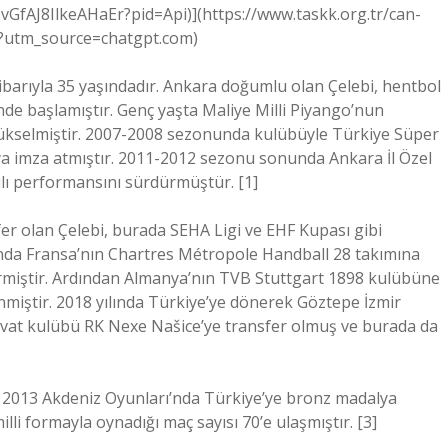
GfAJ8IlkeAHaEr?pid=Api)](https://www.taskk.org.tr/can-
7?utm_source=chatgpt.com)
tibarıyla 35 yaşındadır. Ankara doğumlu olan Çelebi, hentbol
e başlamıştır. Genç yaşta Maliye Milli Piyango’nun
 yükselmiştir. 2007-2008 sezonunda kulübüyle Türkiye Süper
ıya imza atmıştır. 2011-2012 sezonu sonunda Ankara İl Özel
lı performansını sürdürmüştür. [1]
er olan Çelebi, burada SEHA Ligi ve EHF Kupası gibi
lında Fransa’nın Chartres Métropole Handball 28 takımına
irmiştir. Ardından Almanya’nın TVB Stuttgart 1898 kulübüne
miştir. 2018 yılında Türkiye’ye dönerek Göztepe İzmir
rvat kulübü RK Nexe Našice’ye transfer olmuş ve burada da
i, 2013 Akdeniz Oyunları’nda Türkiye’ye bronz madalya
illi formayla oynadığı maç sayısı 70’e ulaşmıştır. [3]