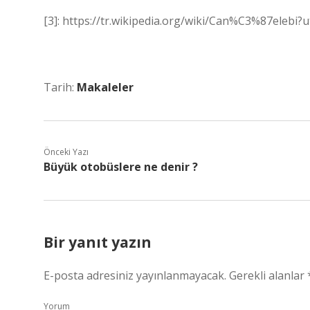
[3]: https://tr.wikipedia.org/wiki/Can%C3%87elebi?
Tarih:
Makaleler
Önceki Yazı
Büyük otobüslere ne denir ?
Bir yanıt yazın
E-posta adresiniz yayınlanmayacak.
Gerekli alanlar
Yorum