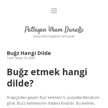
menüyü
Anasayfa
aç
Gizlilik Politikası
Patlayan İlham Durağı
Yasal Uyarı
Enerji dolu bilgilerle fark yarat!
Hakkımızda
Buğz Hangi Dilde
Tarih: Nisan 18, 2025
Buğz etmek hangi
dilde?
Arapça’dan geçen Buz kelimesi 5. yüzyılda literatüre
girdi. Buzz kelimesinin ifadesi Kina’dır. Bu kelime,