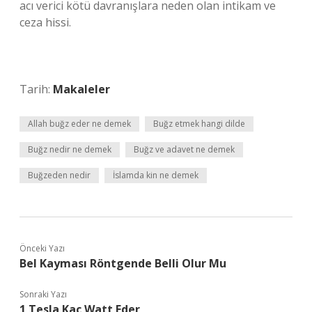
acı verici kötü davranışlara neden olan intikam ve
ceza hissi.
Tarih:
Makaleler
Allah buğz eder ne demek
Buğz etmek hangi dilde
Buğz nedir ne demek
Buğz ve adavet ne demek
Buğzeden nedir
İslamda kin ne demek
Önceki Yazı
Bel Kayması Röntgende Belli Olur Mu
Sonraki Yazı
1 Tesla Kaç Watt Eder