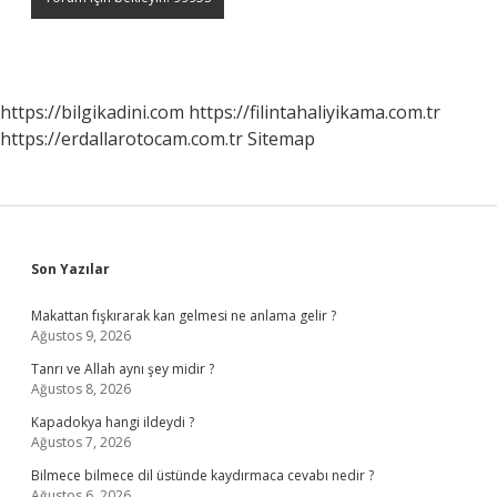
https://bilgikadini.com
https://filintahaliyikama.com.tr
https://erdallarotocam.com.tr
Sitemap
Sidebar
Son Yazılar
Makattan fışkırarak kan gelmesi ne anlama gelir ?
Ağustos 9, 2026
Tanrı ve Allah aynı şey midir ?
Ağustos 8, 2026
Kapadokya hangi ildeydi ?
Ağustos 7, 2026
Bilmece bilmece dil üstünde kaydırmaca cevabı nedir ?
Ağustos 6, 2026