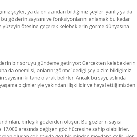
iz şeyler, ya da en azından bildiğimiz şeyler, yanlış ya da
n bu gözlerin sayısını ve fonksiyonlarını anlamak bu kadar
 ve yüzeyin ötesine geçerek kelebeklerin görme dünyasına
 derin bir soruyu gündeme getiriyor: Gerçekten kelebeklerin
a da önemlisi, onların ‘görme’ dediği şey bizim bildiğimiz
 sayısını iki tane olarak belirler. Ancak bu sayı, aslında
 yaşama biçimleriyle yakından ilişkilidir ve hayal ettiğimizden
ndırılan, birleşik gözlerden oluşur. Bu gözlerin sayısı,
la 17.000 arasında değişen göz hücresine sahip olabilirler.
slerden oluşan çok sayıda göz biriminden meydana gelir. Her