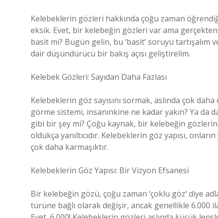
Kelebeklerin gözleri hakkında çoğu zaman öğrendiğim
eksik. Evet, bir kelebeğin gözleri var ama gerçekte
basit mi? Bugün gelin, bu ‘basit’ soruyu tartışalım
dair düşündürücü bir bakış açısı geliştirelim.
Kelebek Gözleri: Sayıdan Daha Fazlası
Kelebeklerin göz sayısını sormak, aslında çok daha
görme sistemi, insanınkine ne kadar yakın? Ya da dah
gibi bir şey mi? Çoğu kaynak, bir kelebeğin gözlerinin
oldukça yanıltıcıdır. Kelebeklerin göz yapısı, onların
çok daha karmaşıktır.
Kelebeklerin Göz Yapısı: Bir Vizyon Efsanesi
Bir kelebeğin gözü, çoğu zaman ‘çoklu göz’ diye adla
türüne bağlı olarak değişir, ancak genellikle 6.000 i
Evet, 6.000! Kelebeklerin gözleri aslında küçük len