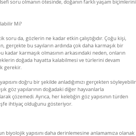
elsefi soru olmanın ötesinde, doğanın farklı yaşam biçimlerini
abilir Mi?
k soru da, gözlerin ne kadar etkin çalıştığıdır. Çoğu kişi,
en, gerçekte bu sayıların ardında çok daha karmaşık bir
 bu kadar karmaşık olmasının arkasındaki neden, onların
ebeklerin doğada hayatta kalabilmesi ve türlerini devam
k gerekir.
yapısını doğru bir şekilde anladığımızı gerçekten söyleyebilir
aşık göz yapılarının doğadaki diğer hayvanlarla
larak çözemedi. Ayrıca, her kelebğin göz yapısının türden
şfe ihtiyaç olduğunu gösteriyor.
un biyolojik yapısını daha derinlemesine anlamamıza olanak