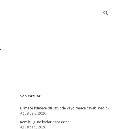
Sidebar
Son Yazılar
https://hiltonbet-giris.com/
Bilmece bilmece dil üstünde kaydırmaca cevabı nedir ?
Ağustos 6, 2026
Kemik iliği ne kadar para eder ?
Ağustos 5, 2026