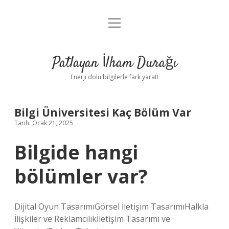
menüyü
Anasayfa
aç
Gizlilik Politikası
Patlayan İlham Durağı
Yasal Uyarı
Enerji dolu bilgilerle fark yarat!
Hakkımızda
Bilgi Üniversitesi Kaç Bölüm Var
Tarih: Ocak 21, 2025
Bilgide hangi
bölümler var?
Dijital Oyun TasarımıGörsel İletişim TasarımıHalkla
İlişkiler ve Reklamcılıkİletişim Tasarımı ve