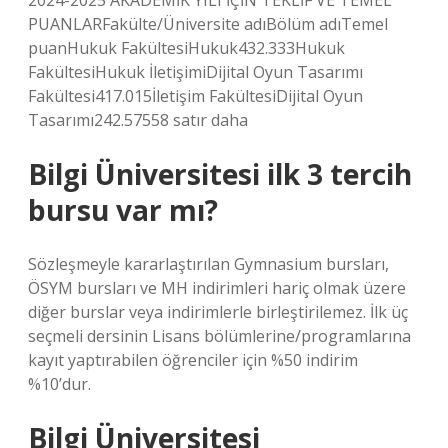
2024-2025 AKADEMİK YILI İÇİN TEKLİF VE TEMEL
PUANLARFakülte/Üniversite adıBölüm adıTemel
puanHukuk FakültesiHukuk432.333Hukuk
FakültesiHukuk İletişimiDijital Oyun Tasarımı
Fakültesi417.015İletişim FakültesiDijital Oyun
Tasarımı242.57558 satır daha
Bilgi Üniversitesi ilk 3 tercih
bursu var mı?
Sözleşmeyle kararlaştırılan Gymnasium bursları,
ÖSYM bursları ve MH indirimleri hariç olmak üzere
diğer burslar veya indirimlerle birleştirilemez. İlk üç
seçmeli dersinin Lisans bölümlerine/programlarına
kayıt yaptırabilen öğrenciler için %50 indirim
%10’dur.
Bilgi Üniversitesi