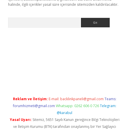
halinde, ilgili içerikler yasal süre içerisinde sitemizden kaldırılacaktır.
Arama
betexper güvenilir mi
elexbetgiris.org
Reklam ve İletişim:
E-mail:
backlinkpaneli@gmail.com
Teams:
forumhizmeti@gmail.com
Whatsapp: 0262 606 0 726
Telegram:
@karabul
Yasal Uyarı:
Sitemiz, 5651 Sayılı Kanun gereğince Bilgi Teknolojileri
ve İletişim Kurumu (BTK) tarafından onaylanmış bir Yer Sağlayıcı