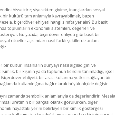
kendini hissettirir; yiyecekten giyime, inançlardan sosyal
ak bir kültürü tam anlamıyla kavrayabilmek, bazen
a, biçerdöver ehliyeti hangi sınıfta yer alır? Bu basit
nda toplumların ekonomik sistemleri, değerleri ve
teriyor. Bu yazıda, biçerdöver ehliyeti gibi basit bir
yal ritüeller açısından nasıl farklı şekillerde anlam
ğiz.
 bir kültür, insanların dünyayı nasıl algıladığını ve
r. Kimlik, bir kişinin ya da toplumun kendini tanımladığı, içsel
 Biçerdöver ehliyeti, bir aracı kullanma yetkisi sağlayan bir
bağlamda kullanıldığına bağlı olarak büyük ölçüde değişir.
, aynı zamanda sembolik anlamlarıyla da değerlendirir. Mesela
arımsal üretimin bir parçası olarak görülürken, diğer
nomik hayattaki yerini belirleyen bir kimlik göstergesi
 aracın kullanım hakkını değil, aynı zamanda o kişinin sosyal