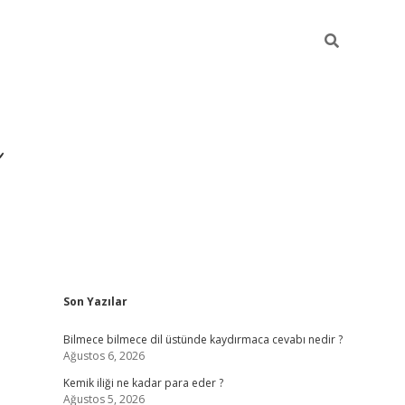
Sidebar
Son Yazılar
https://hiltonbet-giris.com/
Bilmece bilmece dil üstünde kaydırmaca cevabı nedir ?
Ağustos 6, 2026
Kemik iliği ne kadar para eder ?
Ağustos 5, 2026