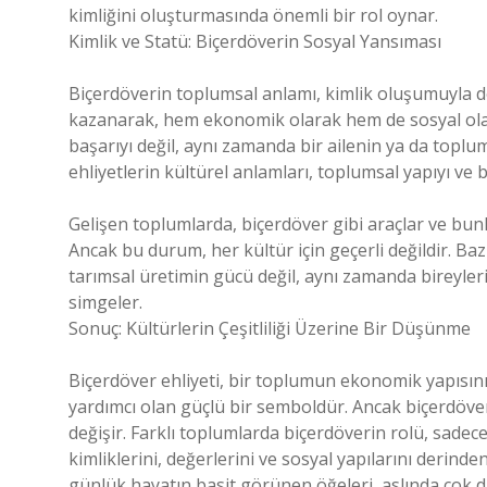
kimliğini oluşturmasında önemli bir rol oynar.
Kimlik ve Statü: Biçerdöverin Sosyal Yansıması
Biçerdöverin toplumsal anlamı, kimlik oluşumuyla doğr
kazanarak, hem ekonomik olarak hem de sosyal olara
başarıyı değil, aynı zamanda bir ailenin ya da toplum
ehliyetlerin kültürel anlamları, toplumsal yapıyı ve bir
Gelişen toplumlarda, biçerdöver gibi araçlar ve bunlar
Ancak bu durum, her kültür için geçerli değildir. Ba
tarımsal üretimin gücü değil, aynı zamanda bireylerin
simgeler.
Sonuç: Kültürlerin Çeşitliliği Üzerine Bir Düşünme
Biçerdöver ehliyeti, bir toplumun ekonomik yapısını
yardımcı olan güçlü bir semboldür. Ancak biçerdöver
değişir. Farklı toplumlarda biçerdöverin rolü, sadec
kimliklerini, değerlerini ve sosyal yapılarını derinden
günlük hayatın basit görünen öğeleri, aslında çok d