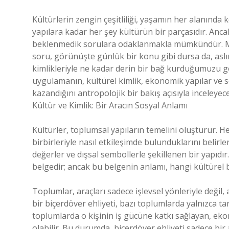
Kültürlerin zengin çeşitliliği, yaşamın her alanında 
yapılara kadar her şey kültürün bir parçasıdır. Anc
beklenmedik sorulara odaklanmakla mümkündür. Mesel
soru, görünüşte günlük bir konu gibi dursa da, aslı
kimlikleriyle ne kadar derin bir bağ kurduğumuzu gös
uygulamanın, kültürel kimlik, ekonomik yapılar ve sos
kazandığını antropolojik bir bakış açısıyla inceleyece
Kültür ve Kimlik: Bir Aracın Sosyal Anlamı
Kültürler, toplumsal yapıların temelini oluşturur. Her
birbirleriyle nasıl etkileşimde bulunduklarını belirle
değerler ve dışsal sembollerle şekillenen bir yapıdır.
belgedir; ancak bu belgenin anlamı, hangi kültürel 
Toplumlar, araçları sadece işlevsel yönleriyle değil
bir biçerdöver ehliyeti, bazı toplumlarda yalnızca t
toplumlarda o kişinin iş gücüne katkı sağlayan, eko
olabilir. Bu durumda, biçerdöver ehliyeti sadece bir