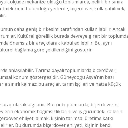
büyük ölçüde mekanize olduğu toplumlarda, belirli bir sınıfa
şletmelerinin bulunduğu yerlerde, biçerdöver kullanabilmek,
ir.
lumun daha geniş bir kesimi tarafından kullanılabilir. Ancak
yorumlar. Kültürel görelilik burada devreye girer; bir toplumd
da önemsiz bir araç olarak kabul edilebilir. Bu, aynı
ltürel bağlama göre şekillendiğini gösterir.
lerde anlaşılabilir. Tarıma dayalı toplumlarda biçerdöver,
oplumsal konum göstergesidir. Güneydoğu Asya’nın bazı
le sınırlı kalmaz; bu araçlar, tarım işçileri ve hatta küçük
r araç olarak algılanır. Bu tür toplumlarda, biçerdöverin
eylerin ekonomik bağımsızlıklarını ve iş gücündeki rollerini
çerdöver ehliyeti almak, kişinin tarımsal üretime katkı
elirler. Bu durumda biçerdöver ehliyeti, kişinin kendi