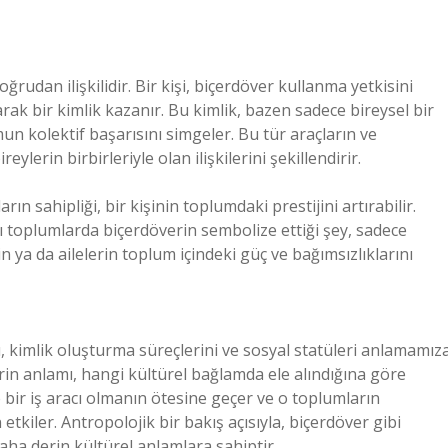
udan ilişkilidir. Bir kişi, biçerdöver kullanma yetkisini
k bir kimlik kazanır. Bu kimlik, bazen sadece bireysel bir
un kolektif başarısını simgeler. Bu tür araçların ve
eylerin birbirleriyle olan ilişkilerini şekillendirir.
ın sahipliği, bir kişinin toplumdaki prestijini artırabilir.
zı toplumlarda biçerdöverin sembolize ettiği şey, sadece
 ya da ailelerin toplum içindeki güç ve bağımsızlıklarını
, kimlik oluşturma süreçlerini ve sosyal statüleri anlamamız
in anlamı, hangi kültürel bağlamda ele alındığına göre
e bir iş aracı olmanın ötesine geçer ve o toplumların
 etkiler. Antropolojik bir bakış açısıyla, biçerdöver gibi
aha derin kültürel anlamlara sahiptir.