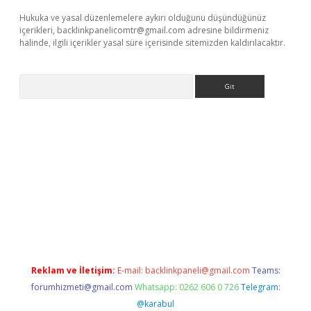
Hukuka ve yasal düzenlemelere aykırı olduğunu düşündüğünüz
içerikleri,
backlinkpanelicomtr@gmail.com
adresine bildirmeniz
halinde, ilgili içerikler yasal süre içerisinde sitemizden kaldırılacaktır.
Arama
s.com/
betexper güvenilir mi
elexbetgiris.org
Reklam ve İletişim:
E-mail:
backlinkpaneli@gmail.com
Teams:
forumhizmeti@gmail.com
Whatsapp: 0262 606 0 726
Telegram:
@karabul