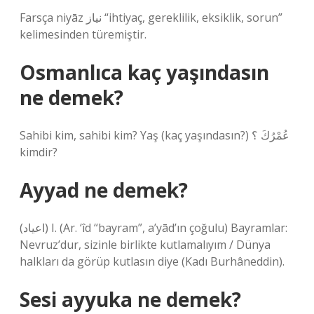
Farsça niyāz نیاز “ihtiyaç, gereklilik, eksiklik, sorun”
kelimesinden türemiştir.
Osmanlıca kaç yaşındasın
ne demek?
Sahibi kim, sahibi kim? Yaş (kaç yaşındasın?) عُمْرُكَ ؟
kimdir?
Ayyad ne demek?
(ﺍﻋﻴﺎﺩ) I. (Ar. ‘îd “bayram”, a’yād’ın çoğulu) Bayramlar:
Nevruz’dur, sizinle birlikte kutlamalıyım / Dünya
halkları da görüp kutlasın diye (Kadı Burhâneddin).
Sesi ayyuka ne demek?