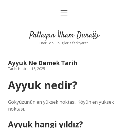
menüyü
Anasayfa
aç
Gizlilik Politikası
Patlayan İlham Durağı
Yasal Uyarı
Enerji dolu bilgilerle fark yarat!
Hakkımızda
Ayyuk Ne Demek Tarih
Tarih: Haziran 16, 2025
Ayyuk nedir?
Gökyüzünün en yüksek noktası. Köyün en yüksek
noktası.
Ayyuk hangi yıldız?