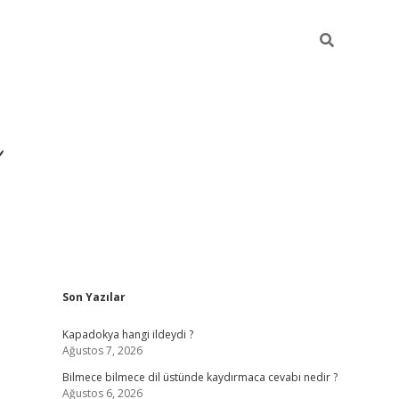
Sidebar
Son Yazılar
https://hiltonbet-giris.com/
Kapadokya hangi ildeydi ?
Ağustos 7, 2026
Bilmece bilmece dil üstünde kaydırmaca cevabı nedir ?
Ağustos 6, 2026