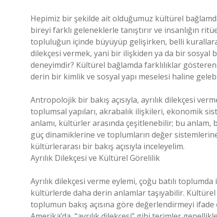
Hepimiz bir şekilde ait olduğumuz kültürel bağlamda
bireyi farklı geleneklerle tanıştırır ve insanlığın rit
topluluğun içinde büyüyüp gelişirken, belli kurallara,
dilekçesi vermek, yani bir ilişkiden ya da bir sosyal
deneyimdir? Kültürel bağlamda farklılıklar gösteren
derin bir kimlik ve sosyal yapı meselesi haline gelebil
Antropolojik bir bakış açısıyla, ayrılık dilekçesi ve
toplumsal yapıları, akrabalık ilişkileri, ekonomik sist
anlamı, kültürler arasında çeşitlenebilir; bu anlam, bi
güç dinamiklerine ve toplumların değer sistemlerine 
kültürlerarası bir bakış açısıyla inceleyelim.
Ayrılık Dilekçesi ve Kültürel Görelilik
Ayrılık dilekçesi verme eylemi, çoğu batılı toplumda i
kültürlerde daha derin anlamlar taşıyabilir. Kültürel
toplumun bakış açısına göre değerlendirmeyi ifade 
Amerika’da, “ayrılık dilekçesi” gibi terimler genellik