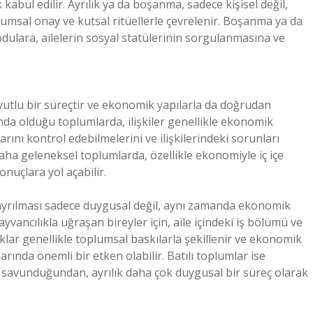
 kabul edilir. Ayrılık ya da boşanma, sadece kişisel değil,
plumsal onay ve kutsal ritüellerle çevrelenir. Boşanma ya da
dulara, ailelerin sosyal statülerinin sorgulanmasına ve
boyutlu bir süreçtir ve ekonomik yapılarla da doğrudan
landa olduğu toplumlarda, ilişkiler genellikle ekonomik
tlarını kontrol edebilmelerini ve ilişkilerindeki sorunları
daha geleneksel toplumlarda, özellikle ekonomiyle iç içe
nuçlara yol açabilir.
n ayrılması sadece duygusal değil, aynı zamanda ekonomik
ayvancılıkla uğraşan bireyler için, aile içindeki iş bölümü ve
klar genellikle toplumsal baskılarla şekillenir ve ekonomik
larında önemli bir etken olabilir. Batılı toplumlar ise
a savunduğundan, ayrılık daha çok duygusal bir süreç olarak