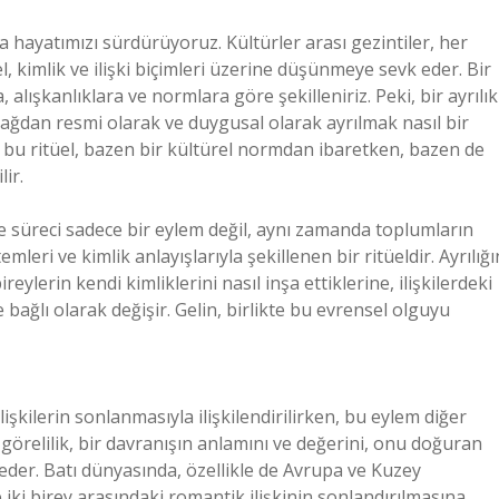
 hayatımızı sürdürüyoruz. Kültürler arası gezintiler, her
üel, kimlik ve ilişki biçimleri üzerine düşünmeye sevk eder. Bir
 alışkanlıklara ve normlara göre şekilleniriz. Peki, bir ayrılık
 bağdan resmi olarak ve duygusal olarak ayrılmak nasıl bir
 bu ritüel, bazen bir kültürel normdan ibaretken, bazen de
ir.
rme süreci sadece bir eylem değil, aynı zamanda toplumların
emleri ve kimlik anlayışlarıyla şekillenen bir ritüeldir. Ayrılığı
reylerin kendi kimliklerini nasıl inşa ettiklerine, ilişkilerdeki
bağlı olarak değişir. Gelin, birlikte bu evrensel olguyu
lişkilerin sonlanmasıyla ilişkilendirilirken, bu eylem diğer
 görelilik, bir davranışın anlamını ve değerini, onu doğuran
eder. Batı dünyasında, özellikle de Avrupa ve Kuzey
le iki birey arasındaki romantik ilişkinin sonlandırılmasına