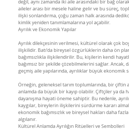
değil, aynı zamanda iki aile arasındaki bir bağ olarak
aileler arası bir mesele haline gelir ve bu süreç, to
ilişki sonlandırma, çoğu zaman halk arasında dediko
kimlik yeniden tanımlamalarına yol açabilir.
Ayrılık ve Ekonomik Yapılar
Ayrılık dilekçesinin verilmesi, kültürel olarak çok 
ilişkilidir. Batı’da bireysel özgürlüklerin daha ön p
bağımsızlıkla ilişkilendirilir. Bu, kişilerin kendi haya
bağımsız bir şekilde çözebilmelerini sağlar. Ancak, 
geçmiş aile yapılarında, ayrılıklar büyük ekonomik so
Örneğin, geleneksel tarım toplumlarında, bir çifti
anlamda da büyük bir kayıp olabilir. Çiftçiler ya da h
dayanışma hayati öneme sahiptir. Bu nedenle, ayrılı
kaygılar, bireylerin ilişkilerini sürdürme kararı alma
ekonomik bağımsızlık ve bireysel hakları daha fazl
algılanır.
Kültürel Anlamda Ayrılığın Ritüelleri ve Sembolleri