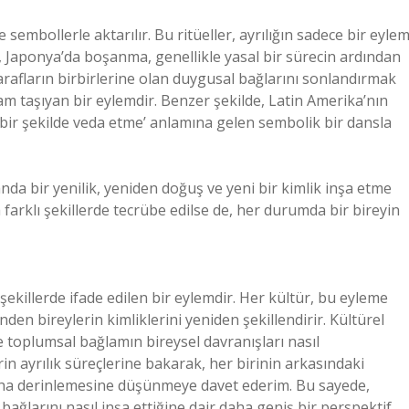
ve sembollerle aktarılır. Bu ritüeller, ayrılığın sadece bir eyle
n, Japonya’da boşanma, genellikle yasal bir sürecin ardından
 tarafların birbirlerine olan duygusal bağlarını sonlandırmak
am taşıyan bir eylemdir. Benzer şekilde, Latin Amerika’nın
lü bir şekilde veda etme’ anlamına gelen sembolik bir dansla
manda bir yenilik, yeniden doğuş ve yeni bir kimlik inşa etme
 farklı şekillerde tecrübe edilse de, her durumda bir bireyin
 şekillerde ifade edilen bir eylemdir. Her kültür, bu eyleme
nden bireylerin kimliklerini yeniden şekillendirir. Kültürel
ve toplumsal bağlamın bireysel davranışları nasıl
rin ayrılık süreçlerine bakarak, her birinin arkasındaki
daha derinlemesine düşünmeye davet ederim. Bu sayede,
bağlarını nasıl inşa ettiğine dair daha geniş bir perspektif