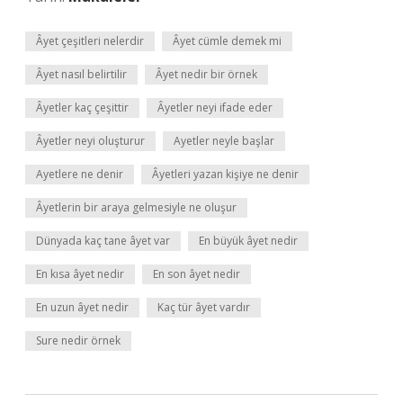
Âyet çeşitleri nelerdir
Âyet cümle demek mi
Âyet nasıl belirtilir
Âyet nedir bir örnek
Âyetler kaç çeşittir
Âyetler neyi ifade eder
Âyetler neyi oluşturur
Ayetler neyle başlar
Ayetlere ne denir
Âyetleri yazan kişiye ne denir
Âyetlerin bir araya gelmesiyle ne oluşur
Dünyada kaç tane âyet var
En büyük âyet nedir
En kısa âyet nedir
En son âyet nedir
En uzun âyet nedir
Kaç tür âyet vardır
Sure nedir örnek