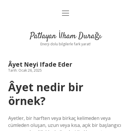
menüyü
Anasayfa
aç
Gizlilik Politikası
Patlayan İlham Durağı
Yasal Uyarı
Enerji dolu bilgilerle fark yarat!
Hakkımızda
Âyet Neyi Ifade Eder
Tarih: Ocak 26, 2025
Âyet nedir bir
örnek?
Ayetler, bir harften veya birkaç kelimeden veya
cümleden oluşan, uzun veya kısa, açık bir başlangıcı