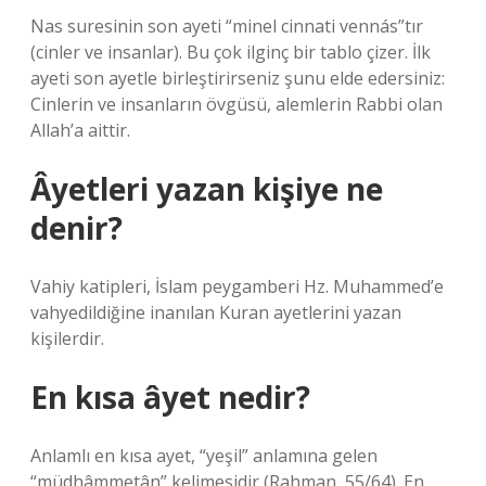
Nas suresinin son ayeti “minel cinnati vennás”tır
(cinler ve insanlar). Bu çok ilginç bir tablo çizer. İlk
ayeti son ayetle birleştirirseniz şunu elde edersiniz:
Cinlerin ve insanların övgüsü, alemlerin Rabbi olan
Allah’a aittir.
Âyetleri yazan kişiye ne
denir?
Vahiy katipleri, İslam peygamberi Hz. Muhammed’e
vahyedildiğine inanılan Kuran ayetlerini yazan
kişilerdir.
En kısa âyet nedir?
Anlamlı en kısa ayet, “yeşil” anlamına gelen
“müdhâmmetân” kelimesidir (Rahman, 55/64). En