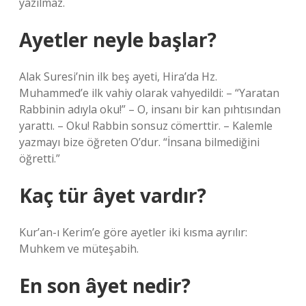
yazılmaz.
Ayetler neyle başlar?
Alak Suresi’nin ilk beş ayeti, Hira’da Hz.
Muhammed’e ilk vahiy olarak vahyedildi: – “Yaratan
Rabbinin adıyla oku!” – O, insanı bir kan pıhtısından
yarattı. – Oku! Rabbin sonsuz cömerttir. – Kalemle
yazmayı bize öğreten O’dur. “İnsana bilmediğini
öğretti.”
Kaç tür âyet vardır?
Kur’an-ı Kerim’e göre ayetler iki kısma ayrılır:
Muhkem ve müteşabih.
En son âyet nedir?