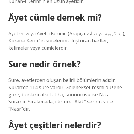
Kur’an-ı Kerim’in en uzun ayetidir.
Âyet cümle demek mi?
Ayetler veya Ayet-i Kerime (Arapça: آية veya آية كريمة),
Kuran-ı Kerim’in surelerini oluşturan harfler,
kelimeler veya cümlelerdir.
Sure nedir örnek?
Sure, ayetlerden oluşan belirli bölümlerin adıdır.
Kuran’da 114 sure vardır. Geleneksel-resmi düzene
göre, bunların ilki Fatiha, sonuncusu ise Nás-
Sura’dır. Sıralamada, ilk sure “Alak” ve son sure
“Nasr”dır.
Âyet çeşitleri nelerdir?