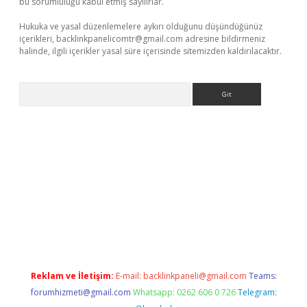
bu sorumluluğu kabul etmiş sayılırlar.
Hukuka ve yasal düzenlemelere aykırı olduğunu düşündüğünüz
içerikleri,
backlinkpanelicomtr@gmail.com
adresine bildirmeniz
halinde, ilgili içerikler yasal süre içerisinde sitemizden kaldırılacaktır.
Arama
m/
betexper güvenilir mi
elexbetgiris.org
Reklam ve İletişim:
E-mail:
backlinkpaneli@gmail.com
Teams:
forumhizmeti@gmail.com
Whatsapp: 0262 606 0 726
Telegram: