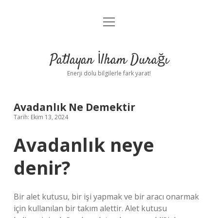
menüyü
Anasayfa
aç
Gizlilik Politikası
Patlayan İlham Durağı
Yasal Uyarı
Enerji dolu bilgilerle fark yarat!
Hakkımızda
Avadanlık Ne Demektir
Tarih: Ekim 13, 2024
Avadanlık neye
denir?
Bir alet kutusu, bir işi yapmak ve bir aracı onarmak
için kullanılan bir takım alettir. Alet kutusu