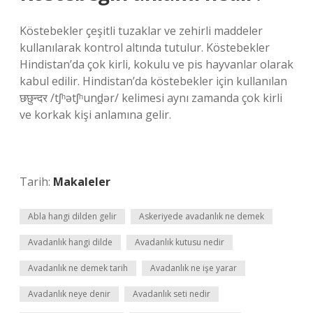
Köstebekler çeşitli tuzaklar ve zehirli maddeler
kullanılarak kontrol altında tutulur. Köstebekler
Hindistan’da çok kirli, kokulu ve pis hayvanlar olarak
kabul edilir. Hindistan’da köstebekler için kullanılan
छछुन्दर /tʃʰətʃʰund̪ər/ kelimesi aynı zamanda çok kirli
ve korkak kişi anlamına gelir.
Tarih:
Makaleler
Abla hangi dilden gelir
Askeriyede avadanlık ne demek
Avadanlık hangi dilde
Avadanlık kutusu nedir
Avadanlık ne demek tarih
Avadanlık ne işe yarar
Avadanlık neye denir
Avadanlık seti nedir