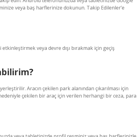
 takip edin. Android telefonunuzda veya tabletinizde Google
esminize veya baş harflerinize dokunun. Takip Edilenler’e
i etkinleştirmek veya devre dışı bırakmak için geçiş
bilirim?
yerleştirilir. Aracın çekilen park alanından çıkarılması için
edeniyle çekilen bir araç için verilen herhangi bir ceza, para
zda veya tabletinizde profil resminiz veya baş harflerinizle