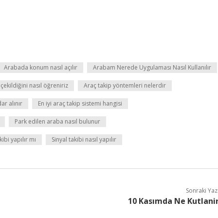
Arabada konum nasıl açılır
Arabam Nerede Uygulaması Nasıl Kullanılır
ekildiğini nasıl öğreniriz
Araç takip yöntemleri nelerdir
ar alınır
En iyi araç takip sistemi hangisi
Park edilen araba nasıl bulunur
ibi yapılır mı
Sinyal takibi nasıl yapılır
Sonraki Yaz
10 Kasımda Ne Kutlani