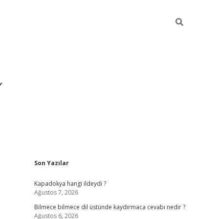
Sidebar
Son Yazılar
https://hilton
Kapadokya hangi ildeydi ?
Ağustos 7, 2026
Bilmece bilmece dil üstünde kaydırmaca cevabı nedir ?
Ağustos 6, 2026