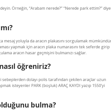
 deyin. Örneğin, “Arabam nerede?” “Nerede park ettim?” diye
 mı?
yrıca mesaj yoluyla da aracın plakasını sorgulamak mümkündür
aması yapmak için aracın plaka numarasını tek seferde girip
gulama aracın hasar geçmişini bulmanızı sağlar.
nasıl öğreniriz?
li sebeplerden dolayı polis tarafından çekilen araçlar uzun
 yapmak isteyenler PARK (boşluk) ARAÇ KAYDI yazıp 1550’yi
olduğunu bulma?