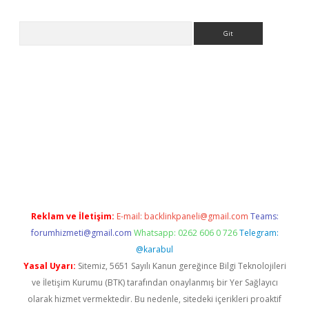
Arama
betexper güvenilir mi
elexbetgiris.org
Reklam ve İletişim:
E-mail:
backlinkpaneli@gmail.com
Teams:
forumhizmeti@gmail.com
Whatsapp: 0262 606 0 726
Telegram:
@karabul
Yasal Uyarı:
Sitemiz, 5651 Sayılı Kanun gereğince Bilgi Teknolojileri
ve İletişim Kurumu (BTK) tarafından onaylanmış bir Yer Sağlayıcı
olarak hizmet vermektedir. Bu nedenle, sitedeki içerikleri proaktif