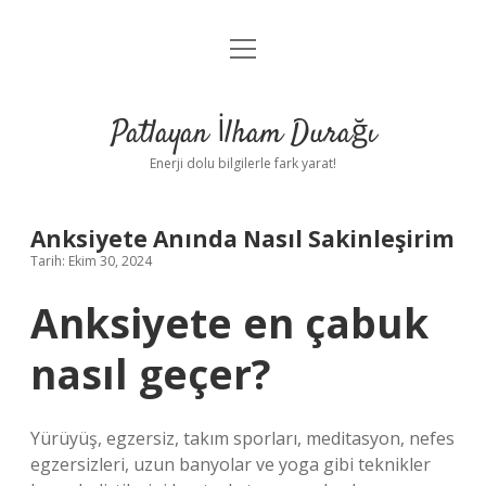
menüyü
Anasayfa
aç
Gizlilik Politikası
Patlayan İlham Durağı
Yasal Uyarı
Enerji dolu bilgilerle fark yarat!
Hakkımızda
Anksiyete Anında Nasıl Sakinleşirim
Tarih: Ekim 30, 2024
Anksiyete en çabuk
nasıl geçer?
Yürüyüş, egzersiz, takım sporları, meditasyon, nefes
egzersizleri, uzun banyolar ve yoga gibi teknikler