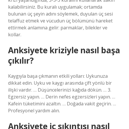
krizi yaşandığında, 3-3-3 kuralını kullanarak sakin
kalabilirsiniz. Bu kuralı uygulamak; ortamda
bulunan üç şeyin adını söylemek, duyulan üç sesi
telaffuz etmek ve vücudun üç bölümünü hareket
ettirmek anlamına gelir: parmaklar, bilekler ve
kollar.
Anksiyete kriziyle nasıl başa
çıkılır?
Kaygıyla başa çıkmanın etkili yolları: Uykunuza
dikkat edin. Uyku ve kaygı arasında çift yönlü bir
ilişki vardır. … Düşüncelerinizi kağıda dökün. … 3.
Egzersiz yapın. … Derin nefes egzersizleri yapın. …
Kafein tüketimini azaltın. … Doğada vakit geçirin. …
Profesyonel yardım alın.
Anksiyete iç sıkıntısı nasıl