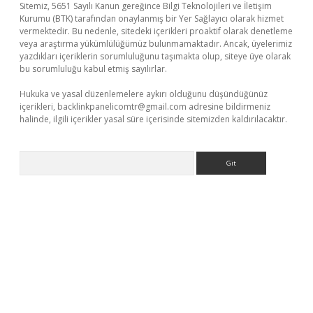
Sitemiz, 5651 Sayılı Kanun gereğince Bilgi Teknolojileri ve İletişim
Kurumu (BTK) tarafından onaylanmış bir Yer Sağlayıcı olarak hizmet
vermektedir. Bu nedenle, sitedeki içerikleri proaktif olarak denetleme
veya araştırma yükümlülüğümüz bulunmamaktadır. Ancak, üyelerimiz
yazdıkları içeriklerin sorumluluğunu taşımakta olup, siteye üye olarak
bu sorumluluğu kabul etmiş sayılırlar.
Hukuka ve yasal düzenlemelere aykırı olduğunu düşündüğünüz
içerikleri,
backlinkpanelicomtr@gmail.com
adresine bildirmeniz
halinde, ilgili içerikler yasal süre içerisinde sitemizden kaldırılacaktır.
Arama
r güvenilir mi
elexbetgiris.org