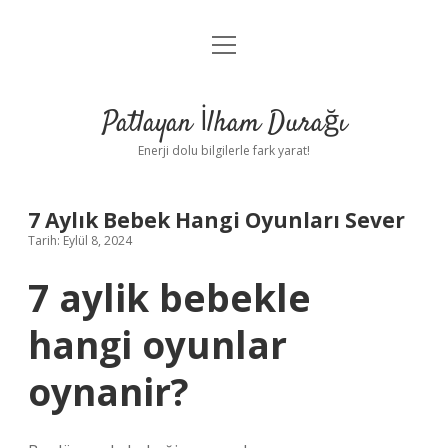
menüyü
Anasayfa
aç
Gizlilik Politikası
Patlayan İlham Durağı
Yasal Uyarı
Enerji dolu bilgilerle fark yarat!
Hakkımızda
7 Aylık Bebek Hangi Oyunları Sever
Tarih: Eylül 8, 2024
7 aylik bebekle
hangi oyunlar
oynanir?