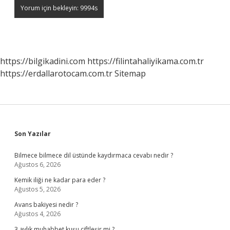
https://bilgikadini.com
https://filintahaliyikama.com.tr
https://erdallarotocam.com.tr
Sitemap
Sidebar
Son Yazılar
Bilmece bilmece dil üstünde kaydırmaca cevabı nedir ?
Ağustos 6, 2026
Kemik iliği ne kadar para eder ?
Ağustos 5, 2026
Avans bakiyesi nedir ?
Ağustos 4, 2026
3 aylık muhabbet kuşu çiftleşir mi ?