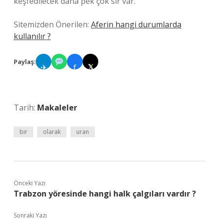
keşfedilecek daha pek çok sır var.
Sitemizden Önerilen:
Aferin hangi durumlarda
kullanılır ?
Paylaş:
✈
f
𝕏
Tarih:
Makaleler
bir
olarak
uran
Önceki Yazı
Trabzon yöresinde hangi halk çalgıları vardır ?
Sonraki Yazı