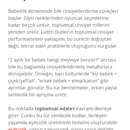
Bebeklik döneminde bile cinsiyetlendirme süreçleri
başlar. Giysi renklerinden oyuncak seçimlerine
kadar birçok unsur, toplumsal cinsiyet rollerini
yeniden üretir. Judith Butler’ın toplumsal cinsiyet
performativitesi yaklaşımı, bu sürecin doğuştan
değil, tekrar eden pratiklerle oluştuğunu vurgular.
“2 aylık bir bebek hangi meyveye benzer?” sorusu
bile bu bağlamda cinsiyetlendirilmiş metaforlara
dönüşebilir. Örneğin, bazı kültürlerde “kız bebek =
çiçek/şeftali”, “erkek bebek = elma/kavun” gibi
ayrımlar görülür. Bu tür benzetmeler, erken yaşta
sembolik bir ayrışma üretir.
Bu noktada
toplumsal adalet
kavramı devreye
girer. Çünkü bu tür sembolik kodlar, ilerleyen
yaşamda eşitsizlik üretiminin temelini oluşturabilir.
eşitsizlik
, yalnızca ekonomik alanla sınırlı değildir;