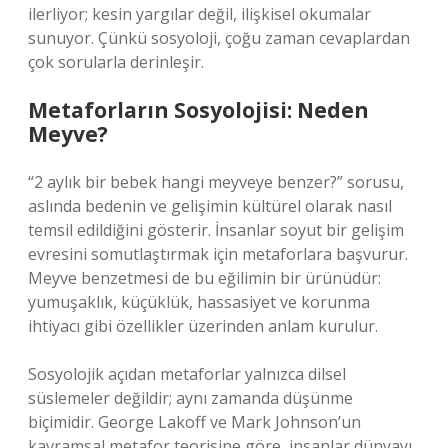
ilerliyor; kesin yargılar değil, ilişkisel okumalar
sunuyor. Çünkü sosyoloji, çoğu zaman cevaplardan
çok sorularla derinleşir.
Metaforların Sosyolojisi: Neden
Meyve?
“2 aylık bir bebek hangi meyveye benzer?” sorusu,
aslında bedenin ve gelişimin kültürel olarak nasıl
temsil edildiğini gösterir. İnsanlar soyut bir gelişim
evresini somutlaştırmak için metaforlara başvurur.
Meyve benzetmesi de bu eğilimin bir ürünüdür:
yumuşaklık, küçüklük, hassasiyet ve korunma
ihtiyacı gibi özellikler üzerinden anlam kurulur.
Sosyolojik açıdan metaforlar yalnızca dilsel
süslemeler değildir; aynı zamanda düşünme
biçimidir. George Lakoff ve Mark Johnson’un
kavramsal metafor teorisine göre, insanlar dünyayı