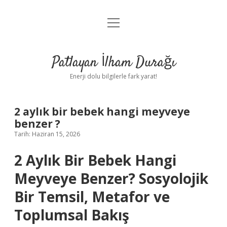
menüyü
Anasayfa
aç
Gizlilik Politikası
Patlayan İlham Durağı
Yasal Uyarı
Enerji dolu bilgilerle fark yarat!
Hakkımızda
2 aylık bir bebek hangi meyveye
benzer ?
Tarih: Haziran 15, 2026
2 Aylık Bir Bebek Hangi
Meyveye Benzer? Sosyolojik
Bir Temsil, Metafor ve
Toplumsal Bakış