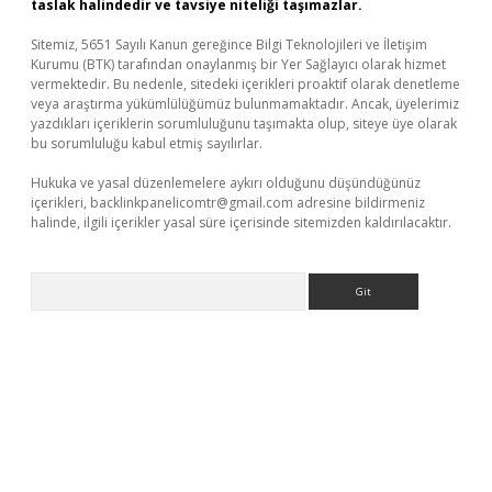
taslak halindedir ve tavsiye niteliği taşımazlar.
Sitemiz, 5651 Sayılı Kanun gereğince Bilgi Teknolojileri ve İletişim
Kurumu (BTK) tarafından onaylanmış bir Yer Sağlayıcı olarak hizmet
vermektedir. Bu nedenle, sitedeki içerikleri proaktif olarak denetleme
veya araştırma yükümlülüğümüz bulunmamaktadır. Ancak, üyelerimiz
yazdıkları içeriklerin sorumluluğunu taşımakta olup, siteye üye olarak
bu sorumluluğu kabul etmiş sayılırlar.
Hukuka ve yasal düzenlemelere aykırı olduğunu düşündüğünüz
içerikleri,
backlinkpanelicomtr@gmail.com
adresine bildirmeniz
halinde, ilgili içerikler yasal süre içerisinde sitemizden kaldırılacaktır.
Arama
texper güvenilir mi
elexbetgiris.org