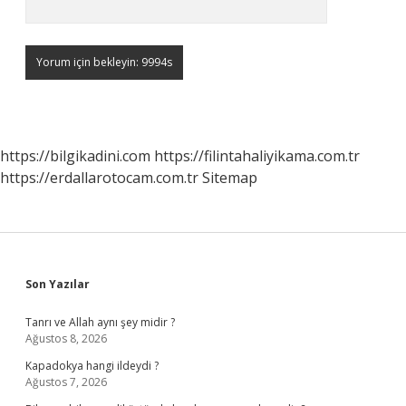
https://bilgikadini.com
https://filintahaliyikama.com.tr
https://erdallarotocam.com.tr
Sitemap
Sidebar
Son Yazılar
Tanrı ve Allah aynı şey midir ?
Ağustos 8, 2026
Kapadokya hangi ildeydi ?
Ağustos 7, 2026