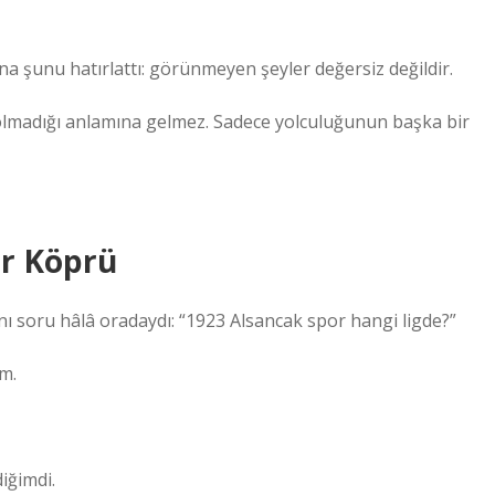
na şunu hatırlattı: görünmeyen şeyler değersiz değildir.
 olmadığı anlamına gelmez. Sadece yolculuğunun başka bir
ir Köprü
 soru hâlâ oradaydı: “1923 Alsancak spor hangi ligde?”
ım.
iğimdi.