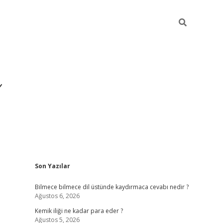
Sidebar
Son Yazılar
https://hiltonbet-giris.com/
bete
Bilmece bilmece dil üstünde kaydırmaca cevabı nedir ?
Ağustos 6, 2026
Kemik iliği ne kadar para eder ?
Ağustos 5, 2026