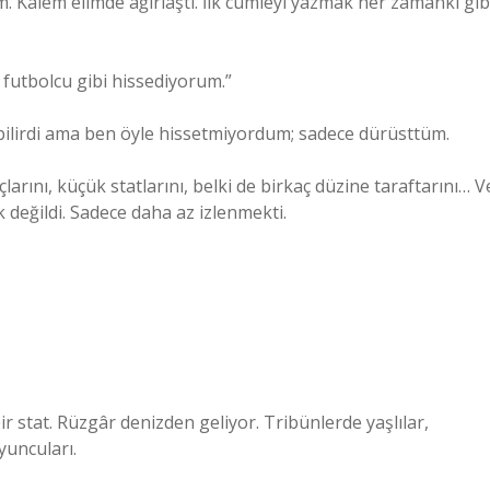
 Kalem elimde ağırlaştı. İlk cümleyi yazmak her zamanki gib
futbolcu gibi hissediyorum.”
ilirdi ama ben öyle hissetmiyordum; sadece dürüsttüm.
rını, küçük statlarını, belki de birkaç düzine taraftarını… V
değildi. Sadece daha az izlenmekti.
r stat. Rüzgâr denizden geliyor. Tribünlerde yaşlılar,
yuncuları.