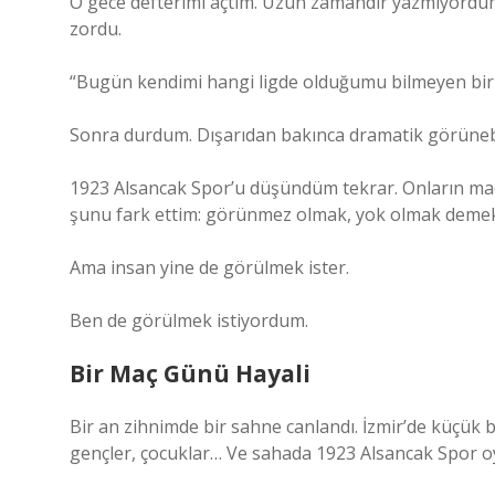
O gece defterimi açtım. Uzun zamandır yazmıyordum.
zordu.
“Bugün kendimi hangi ligde olduğumu bilmeyen bir 
Sonra durdum. Dışarıdan bakınca dramatik görüneb
1923 Alsancak Spor’u düşündüm tekrar. Onların maçla
şunu fark ettim: görünmez olmak, yok olmak demek 
Ama insan yine de görülmek ister.
Ben de görülmek istiyordum.
Bir Maç Günü Hayali
Bir an zihnimde bir sahne canlandı. İzmir’de küçük bi
gençler, çocuklar… Ve sahada 1923 Alsancak Spor o