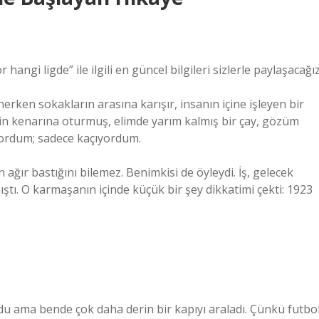
ngi ligde” ile ilgili en güncel bilgileri sizlerle paylaşacağız
nerken sokakların arasına karışır, insanın içine işleyen bir
in kenarına oturmuş, elimde yarım kalmış bir çay, gözüm
yordum; sadece kaçıyordum.
ğır bastığını bilemez. Benimkisi de öyleydi. İş, gelecek
mıştı. O karmaşanın içinde küçük bir şey dikkatimi çekti: 1923
rdu ama bende çok daha derin bir kapıyı araladı. Çünkü futbo