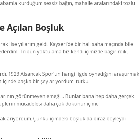
babamla kurduğum sessiz bağın, mahalle aralarındaki tozlu
de Açılan Boşluk
k lise yıllarım geldi. Kayseri’de bir halı saha maçında bile
derdim. Tribün yoktu ama biz kendi içimizde bağırırdık,
dı. 1923 Alsancak Spor’un hangi ligde oynadığını araştırma
a içinde başka bir şey arıyordum: tutku.
kımlarının görünmeyen emeği… Bunlar bana hep daha gerçek
ulüplerin mücadelesi daha çok dokunur içime.
arak arıyordum. Çünkü içimdeki boşluk da biraz böyleydi: