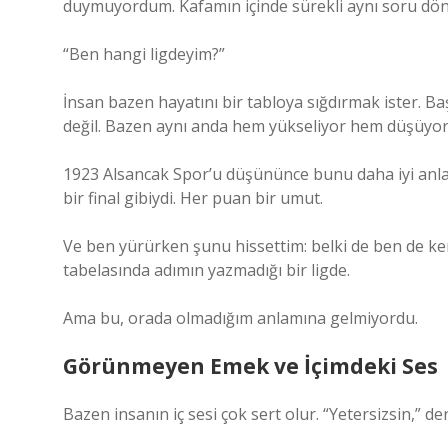
duymuyordum. Kafamın içinde sürekli aynı soru dö
“Ben hangi ligdeyim?”
İnsan bazen hayatını bir tabloya sığdırmak ister. Baş
değil. Bazen aynı anda hem yükseliyor hem düşüyo
1923 Alsancak Spor’u düşününce bunu daha iyi anlad
bir final gibiydi. Her puan bir umut.
Ve ben yürürken şunu hissettim: belki de ben de k
tabelasında adımın yazmadığı bir ligde.
Ama bu, orada olmadığım anlamına gelmiyordu.
Görünmeyen Emek ve İçimdeki Ses
Bazen insanın iç sesi çok sert olur. “Yetersizsin,” der