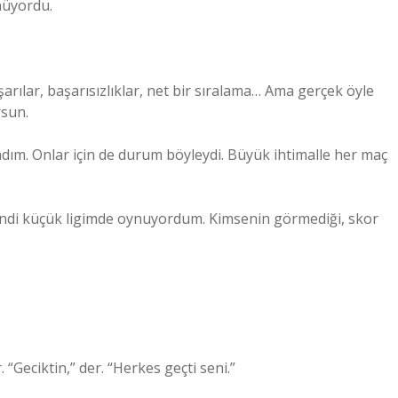
nüyordu.
arılar, başarısızlıklar, net bir sıralama… Ama gerçek öyle
rsun.
ım. Onlar için de durum böyleydi. Büyük ihtimalle her maç
endi küçük ligimde oynuyordum. Kimsenin görmediği, skor
. “Geciktin,” der. “Herkes geçti seni.”