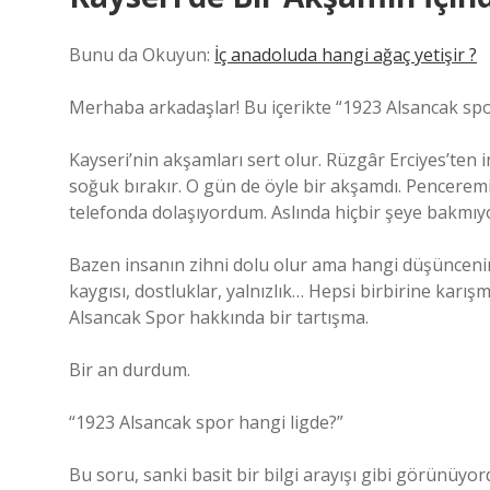
Bunu da Okuyun:
İç anadoluda hangi ağaç yetişir ?
Merhaba arkadaşlar! Bu içerikte “1923 Alsancak spor ha
Kayseri’nin akşamları sert olur. Rüzgâr Erciyes’ten i
soğuk bırakır. O gün de öyle bir akşamdı. Pencerem
telefonda dolaşıyordum. Aslında hiçbir şeye bakmı
Bazen insanın zihni dolu olur ama hangi düşüncenin a
kaygısı, dostluklar, yalnızlık… Hepsi birbirine karış
Alsancak Spor hakkında bir tartışma.
Bir an durdum.
“1923 Alsancak spor hangi ligde?”
Bu soru, sanki basit bir bilgi arayışı gibi görünüyo