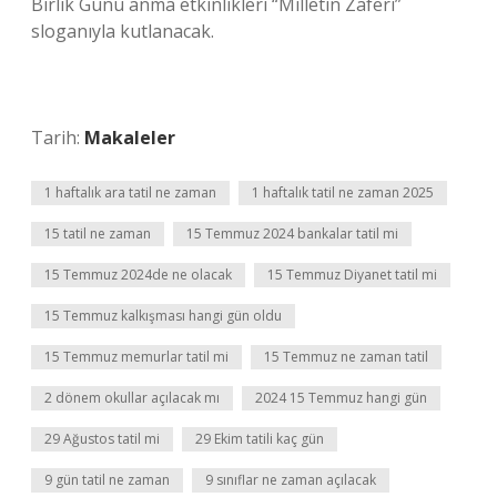
Birlik Günü anma etkinlikleri “Milletin Zaferi”
sloganıyla kutlanacak.
Tarih:
Makaleler
1 haftalık ara tatil ne zaman
1 haftalık tatil ne zaman 2025
15 tatil ne zaman
15 Temmuz 2024 bankalar tatil mi
15 Temmuz 2024de ne olacak
15 Temmuz Diyanet tatil mi
15 Temmuz kalkışması hangi gün oldu
15 Temmuz memurlar tatil mi
15 Temmuz ne zaman tatil
2 dönem okullar açılacak mı
2024 15 Temmuz hangi gün
29 Ağustos tatil mi
29 Ekim tatili kaç gün
9 gün tatil ne zaman
9 sınıflar ne zaman açılacak