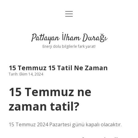
menüyü
Anasayfa
aç
Gizlilik Politikası
Patlayan İlham Durağı
Yasal Uyarı
Enerji dolu bilgilerle fark yarat!
Hakkımızda
15 Temmuz 15 Tatil Ne Zaman
Tarih: Ekim 14, 2024
15 Temmuz ne
zaman tatil?
15 Temmuz 2024 Pazartesi günü kapalı olacaktır.