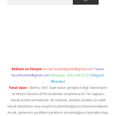
m/
betexper güvenilir mi
elexbetgiris.org
Reklam ve İletişim:
E-mail:
backlinkpaneli@gmail.com
Teams:
forumhizmeti@gmail.com
Whatsapp: 0262 606 0 726
Telegram:
@karabul
Yasal Uyarı:
Sitemiz, 5651 Sayılı Kanun gereğince Bilgi Teknolojileri
ve İletişim Kurumu (BTK) tarafından onaylanmış bir Yer Sağlayıcı
olarak hizmet vermektedir. Bu nedenle, sitedeki içerikleri proaktif
olarak denetleme veya araştırma yükümlülüğümüz bulunmamaktadır.
Ancak, üyelerimiz yazdıkları içeriklerin sorumluluğunu taşımakta olup,