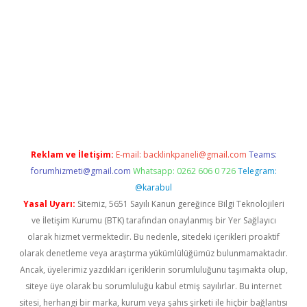
er güvenilir mi
elexbetgiris.org
Reklam ve İletişim:
E-mail:
backlinkpaneli@gmail.com
Teams:
forumhizmeti@gmail.com
Whatsapp: 0262 606 0 726
Telegram:
@karabul
Yasal Uyarı:
Sitemiz, 5651 Sayılı Kanun gereğince Bilgi Teknolojileri
ve İletişim Kurumu (BTK) tarafından onaylanmış bir Yer Sağlayıcı
olarak hizmet vermektedir. Bu nedenle, sitedeki içerikleri proaktif
olarak denetleme veya araştırma yükümlülüğümüz bulunmamaktadır.
Ancak, üyelerimiz yazdıkları içeriklerin sorumluluğunu taşımakta olup,
siteye üye olarak bu sorumluluğu kabul etmiş sayılırlar. Bu internet
sitesi, herhangi bir marka, kurum veya şahıs şirketi ile hiçbir bağlantısı