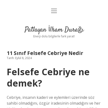
menüyü
Anasayfa
aç
Gizlilik Politikası
Patlayan İlham Durağı
Yasal Uyarı
Enerji dolu bilgilerle fark yarat!
Hakkımızda
11 Sınıf Felsefe Cebriye Nedir
Tarih: Eylül 8, 2024
Felsefe Cebriye ne
demek?
Cebriye, insanın kaderi ve eylemleri üzerinde söz
sahibi olmadığını, özgür iradesinin olmadığını ve her