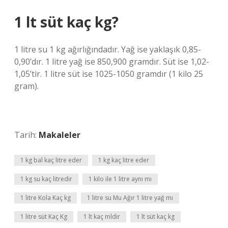
1 lt süt kaç kg?
1 litre su 1 kg ağırlığındadır. Yağ ise yaklaşık 0,85-
0,90’dır. 1 litre yağ ise 850,900 gramdır. Süt ise 1,02-
1,05’tir. 1 litre süt ise 1025-1050 gramdır (1 kilo 25
gram).
Tarih:
Makaleler
1 kg bal kaç litre eder
1 kg kaç litre eder
1 kg su kaç litredir
1 kilo ile 1 litre aynı mı
1 litre Kola Kaç kg
1 litre su Mu Ağır 1 litre yağ mı
1 litre süt Kaç Kg
1 lt kaç mldir
1 lt süt kaç kg