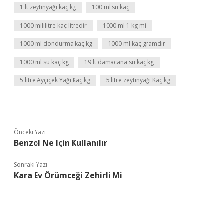
1 lt zeytinyağı kaç kg
100 ml su kaç
1000 mililitre kaç litredir
1000 ml 1 kg mi
1000 ml dondurma kaç kg
1000 ml kaç gramdır
1000 ml su kaç kg
19 lt damacana su kaç kg
5 litre Ayçiçek Yağı Kaç kg
5 litre zeytinyağı Kaç kg
Önceki Yazı
Benzol Ne Için Kullanılır
Sonraki Yazı
Kara Ev Örümceği Zehirli Mi