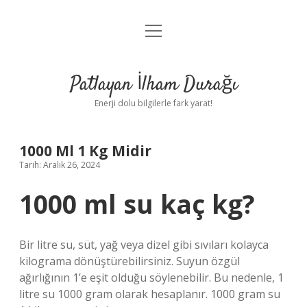
menüyü
Anasayfa
aç
Gizlilik Politikası
Patlayan İlham Durağı
Yasal Uyarı
Enerji dolu bilgilerle fark yarat!
Hakkımızda
1000 Ml 1 Kg Midir
Tarih: Aralık 26, 2024
1000 ml su kaç kg?
Bir litre su, süt, yağ veya dizel gibi sıvıları kolayca
kilograma dönüştürebilirsiniz. Suyun özgül
ağırlığının 1’e eşit olduğu söylenebilir. Bu nedenle, 1
litre su 1000 gram olarak hesaplanır. 1000 gram su