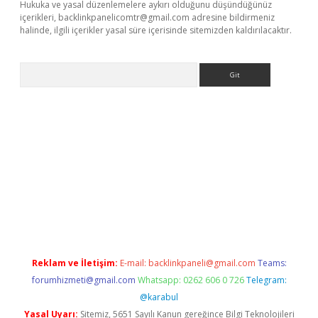
Hukuka ve yasal düzenlemelere aykırı olduğunu düşündüğünüz
içerikleri,
backlinkpanelicomtr@gmail.com
adresine bildirmeniz
halinde, ilgili içerikler yasal süre içerisinde sitemizden kaldırılacaktır.
Arama
m/
betexper güvenilir mi
elexbetgiris.org
Reklam ve İletişim:
E-mail:
backlinkpaneli@gmail.com
Teams:
forumhizmeti@gmail.com
Whatsapp: 0262 606 0 726
Telegram:
@karabul
Yasal Uyarı:
Sitemiz, 5651 Sayılı Kanun gereğince Bilgi Teknolojileri