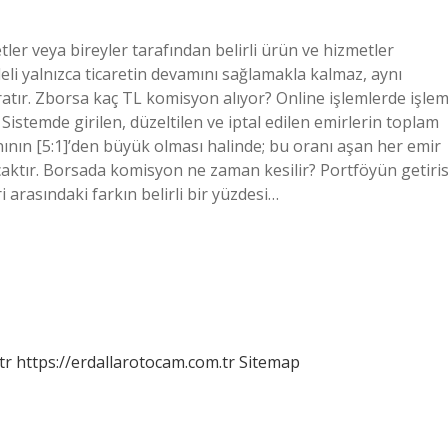
ler veya bireyler tarafından belirli ürün ve hizmetler
deli yalnızca ticaretin devamını sağlamakla kalmaz, aynı
ratır. Zborsa kaç TL komisyon alıyor? Online işlemlerde işle
istemde girilen, düzeltilen ve iptal edilen emirlerin toplam
nının [5:1]’den büyük olması halinde; bu oranı aşan her emir
nacaktır. Borsada komisyon ne zaman kesilir? Portföyün getiris
i arasındaki farkın belirli bir yüzdesi…
tr
https://erdallarotocam.com.tr
Sitemap