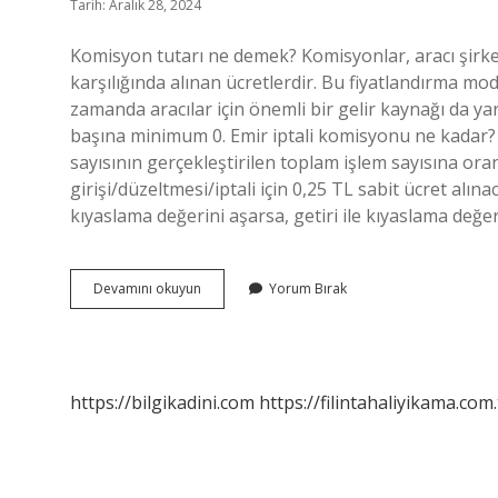
Tarih: Aralık 28, 2024
Komisyon tutarı ne demek? Komisyonlar, aracı şirket
karşılığında alınan ücretlerdir. Bu fiyatlandırma mo
zamanda aracılar için önemli bir gelir kaynağı da ya
başına minimum 0. Emir iptali komisyonu ne kadar? S
sayısının gerçekleştirilen toplam işlem sayısına ora
girişi/düzeltmesi/iptali için 0,25 TL sabit ücret alı
kıyaslama değerini aşarsa, getiri ile kıyaslama değer
Borsa
Devamını okuyun
Yorum Bırak
Komisyon
Tutarı
Nedir
https://bilgikadini.com
https://filintahaliyikama.com.