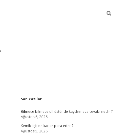
Sidebar
Son Yazılar
https://hiltonbet-giris.
Bilmece bilmece dil üstünde kaydırmaca cevabı nedir ?
Ağustos 6, 2026
Kemik iliği ne kadar para eder ?
Ağustos 5, 2026