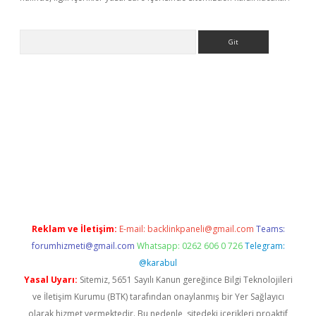
Arama
et-giris.com/
betexper güvenilir mi
elexbetgiris.org
Reklam ve İletişim:
E-mail:
backlinkpaneli@gmail.com
Teams:
forumhizmeti@gmail.com
Whatsapp: 0262 606 0 726
Telegram:
@karabul
Yasal Uyarı:
Sitemiz, 5651 Sayılı Kanun gereğince Bilgi Teknolojileri
ve İletişim Kurumu (BTK) tarafından onaylanmış bir Yer Sağlayıcı
olarak hizmet vermektedir. Bu nedenle, sitedeki içerikleri proaktif