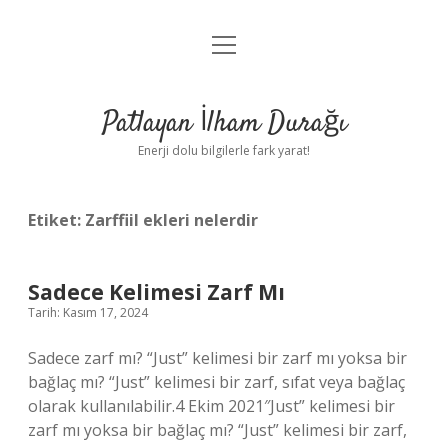
menüyü
Anasayfa
aç
Gizlilik Politikası
Patlayan İlham Durağı
Yasal Uyarı
Enerji dolu bilgilerle fark yarat!
Hakkımızda
Etiket:
Zarffiil ekleri nelerdir
Sadece Kelimesi Zarf Mı
Tarih: Kasım 17, 2024
Sadece zarf mı? “Just” kelimesi bir zarf mı yoksa bir
bağlaç mı? “Just” kelimesi bir zarf, sıfat veya bağlaç
olarak kullanılabilir.4 Ekim 2021″Just” kelimesi bir
zarf mı yoksa bir bağlaç mı? “Just” kelimesi bir zarf,