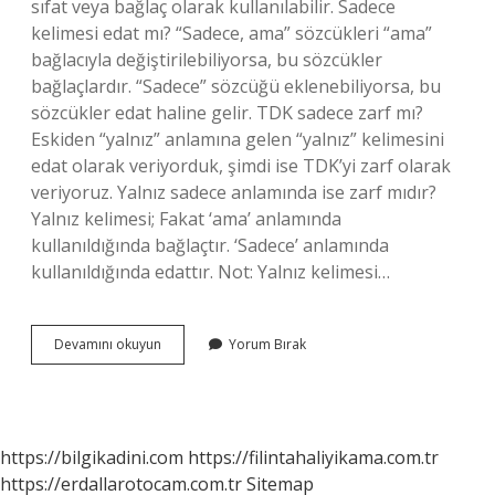
sıfat veya bağlaç olarak kullanılabilir. Sadece
kelimesi edat mı? “Sadece, ama” sözcükleri “ama”
bağlacıyla değiştirilebiliyorsa, bu sözcükler
bağlaçlardır. “Sadece” sözcüğü eklenebiliyorsa, bu
sözcükler edat haline gelir. TDK sadece zarf mı?
Eskiden “yalnız” anlamına gelen “yalnız” kelimesini
edat olarak veriyorduk, şimdi ise TDK’yi zarf olarak
veriyoruz. Yalnız sadece anlamında ise zarf mıdır?
Yalnız kelimesi; Fakat ‘ama’ anlamında
kullanıldığında bağlaçtır. ‘Sadece’ anlamında
kullanıldığında edattır. Not: Yalnız kelimesi…
Sadece
Devamını okuyun
Yorum Bırak
Kelimesi
Zarf
Mı
https://bilgikadini.com
https://filintahaliyikama.com.tr
https://erdallarotocam.com.tr
Sitemap