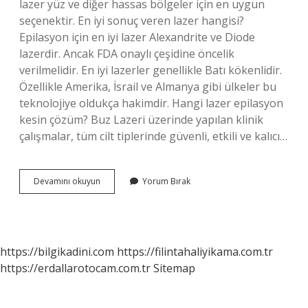
lazer yüz ve diğer hassas bölgeler için en uygun
seçenektir. En iyi sonuç veren lazer hangisi?
Epilasyon için en iyi lazer Alexandrite ve Diode
lazerdir. Ancak FDA onaylı çeşidine öncelik
verilmelidir. En iyi lazerler genellikle Batı kökenlidir.
Özellikle Amerika, İsrail ve Almanya gibi ülkeler bu
teknolojiye oldukça hakimdir. Hangi lazer epilasyon
kesin çözüm? Buz Lazeri üzerinde yapılan klinik
çalışmalar, tüm cilt tiplerinde güvenli, etkili ve kalıcı…
Kesin
Devamını okuyun
Yorum Bırak
Çözüm
Lazer
Hangisi
https://bilgikadini.com
https://filintahaliyikama.com.tr
https://erdallarotocam.com.tr
Sitemap