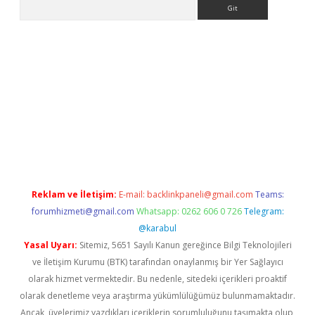
Arama
et-giris.com/
betexper güvenilir mi
elexbetgiris.org
Reklam ve İletişim:
E-mail:
backlinkpaneli@gmail.com
Teams:
forumhizmeti@gmail.com
Whatsapp: 0262 606 0 726
Telegram:
@karabul
Yasal Uyarı:
Sitemiz, 5651 Sayılı Kanun gereğince Bilgi Teknolojileri
ve İletişim Kurumu (BTK) tarafından onaylanmış bir Yer Sağlayıcı
olarak hizmet vermektedir. Bu nedenle, sitedeki içerikleri proaktif
olarak denetleme veya araştırma yükümlülüğümüz bulunmamaktadır.
Ancak, üyelerimiz yazdıkları içeriklerin sorumluluğunu taşımakta olup,