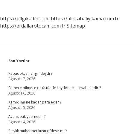
Nasıl
Anlarım
https://bilgikadini.com
https://filintahaliyikama.com.tr
https://erdallarotocam.com.tr
Sitemap
Sidebar
Son Yazılar
Kapadokya hangi ildeydi ?
Ağustos 7, 2026
Bilmece bilmece dil üstünde kaydırmaca cevabı nedir ?
Ağustos 6, 2026
Kemik iliği ne kadar para eder ?
Ağustos 5, 2026
Avans bakiyesi nedir ?
Ağustos 4, 2026
3 aylık muhabbet kuşu çiftleşir mi ?