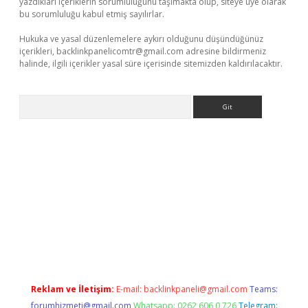
yazdıkları içeriklerin sorumluluğunu taşımakta olup, siteye üye olarak
bu sorumluluğu kabul etmiş sayılırlar.
Hukuka ve yasal düzenlemelere aykırı olduğunu düşündüğünüz
içerikleri,
backlinkpanelicomtr@gmail.com
adresine bildirmeniz
halinde, ilgili içerikler yasal süre içerisinde sitemizden kaldırılacaktır.
Arama
bet-giris.com/
betexper güvenilir mi
elexbetgiris.org
Reklam ve İletişim:
E-mail:
backlinkpaneli@gmail.com
Teams:
forumhizmeti@gmail.com
Whatsapp: 0262 606 0 726
Telegram: