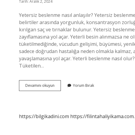
Tarih: Aralık 2, 2024
Yetersiz beslenme nasıl anlaşılır? Yetersiz beslenmeni
belirtiler arasında yorgunluk, konsantrasyon zorluğ
kırılgan saç ve tırnaklar bulunur. Yetersiz beslenm
zayıflamasına yol açar. Yeterli besin alınmazsa ne o
tüketilmediğinde, vücudun gelişimi, büyümesi, yenil
sadece doğrudan hastalığa neden olmakla kalmaz, ayn
yavaşlamasına yol açar. Yeterli beslenme nasıl olur?
Tüketilen…
Yetersiz
Devamını okuyun
Yorum Bırak
Beslendiğimizi
Nasıl
Anlarız
https://bilgikadini.com
https://filintahaliyikama.com.