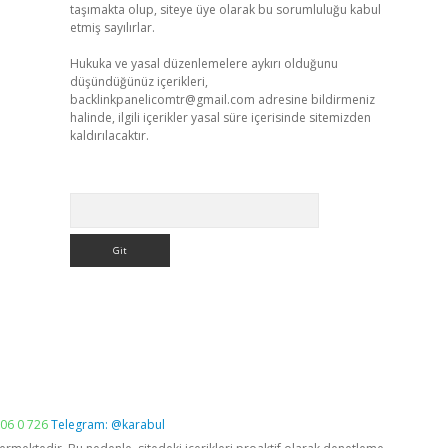
taşımakta olup, siteye üye olarak bu sorumluluğu kabul
etmiş sayılırlar.
Hukuka ve yasal düzenlemelere aykırı olduğunu
düşündüğünüz içerikleri,
backlinkpanelicomtr@gmail.com
adresine bildirmeniz
halinde, ilgili içerikler yasal süre içerisinde sitemizden
kaldırılacaktır.
Arama
06 0 726
Telegram: @karabul