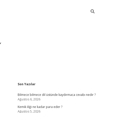
Sidebar
Son Yazılar
https://hiltonbet-giris
Bilmece bilmece dil üstünde kaydırmaca cevabı nedir ?
Ağustos 6, 2026
Kemik iliği ne kadar para eder ?
Ağustos 5, 2026