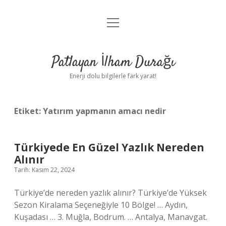
menüyü
Anasayfa
aç
Gizlilik Politikası
Patlayan İlham Durağı
Yasal Uyarı
Enerji dolu bilgilerle fark yarat!
Hakkımızda
Etiket:
Yatırım yapmanın amacı nedir
Türkiyede En Güzel Yazlık Nereden
Alınır
Tarih: Kasım 22, 2024
Türkiye’de nereden yazlık alınır? Türkiye’de Yüksek
Sezon Kiralama Seçeneğiyle 10 Bölge! … Aydın,
Kuşadası … 3. Muğla, Bodrum. … Antalya, Manavgat.