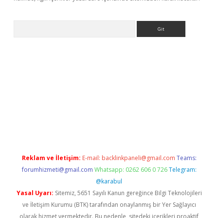
Arama
ris.org
Reklam ve İletişim:
E-mail:
backlinkpaneli@gmail.com
Teams:
forumhizmeti@gmail.com
Whatsapp: 0262 606 0 726
Telegram:
@karabul
Yasal Uyarı:
Sitemiz, 5651 Sayılı Kanun gereğince Bilgi Teknolojileri
ve İletişim Kurumu (BTK) tarafından onaylanmış bir Yer Sağlayıcı
olarak hizmet vermektedir. Bu nedenle, sitedeki içerikleri proaktif