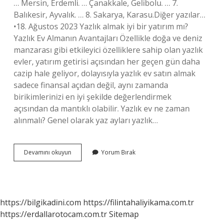
… Mersin, Erdemli. … Çanakkale, Gelibolu. … 7.
Balıkesir, Ayvalık. … 8. Sakarya, Karasu.Diğer yazılar…
•18. Ağustos 2023 Yazlık almak iyi bir yatırım mı?
Yazlık Ev Almanın Avantajları Özellikle doğa ve deniz
manzarası gibi etkileyici özelliklere sahip olan yazlık
evler, yatırım getirisi açısından her geçen gün daha
cazip hale geliyor, dolayısıyla yazlık ev satın almak
sadece finansal açıdan değil, aynı zamanda
birikimlerinizi en iyi şekilde değerlendirmek
açısından da mantıklı olabilir. Yazlık ev ne zaman
alınmalı? Genel olarak yaz ayları yazlık…
Türkiyede
Devamını okuyun
Yorum Bırak
En
Güzel
Yazlık
Nereden
Alınır
https://bilgikadini.com
https://filintahaliyikama.com.tr
https://erdallarotocam.com.tr
Sitemap