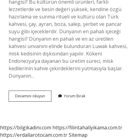
hangisi? Bu kültürün önemli ürünleri, farklı
lezzetlerde ve besin değeri yüksek, kendine özgü
hazırlama ve sunma ritüeli ve kültürü olan Türk
kahvesi, çay, ayran, boza, salep, şerbet ve pancar
suyu gibi içeceklerdir. Dünyanın en pahalı içeceği
hangisi? Dünyanın en pahalı ve en az üretilen
kahvesi unvanını elinde bulunduran Luwak kahvesi,
misk kedisinin dışkısından yapılır. Kökeni
Endonezya’ya dayanan bu üretim süreci, misk
kedilerinin kahve çekirdeklerini yutmasıyla başlar.
Dünyanın…
Dünyanın
Devamını okuyun
Yorum Bırak
En
Popüler
Içeceği
Nedir
https://bilgikadini.com
https://filintahaliyikama.com.tr
https://erdallarotocam.com.tr
Sitemap