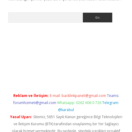
Arama
et-giris.com/
betexper güvenilir mi
elexbetgiris.org
Reklam ve İletişim:
E-mail:
backlinkpaneli@gmail.com
Teams:
forumhizmeti@gmail.com
Whatsapp: 0262 606 0 726
Telegram:
@karabul
Yasal Uyarı:
Sitemiz, 5651 Sayılı Kanun gereğince Bilgi Teknolojileri
ve İletişim Kurumu (BTK) tarafından onaylanmış bir Yer Sağlayıcı
olarak hizmet vermektedir. Bu nedenle, sitedeki içerikleri proaktif