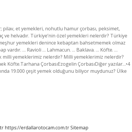
 pilav, et yemekleri, nohutlu hamur çorbası, peksimet,
laç ve helvadır. Türkiye’nin özel yemekleri nelerdir? Türkiye
in meşhur yemekleri denince kebaptan bahsetmemek olmaz
p vardır. … Ravioli … Lahmacun. … Baklava. … Köfte. …
 milli yemeklerimiz nelerdir? Milli yemeklerimiz nelerdir?
k Köfte.Tarhana ÇorbasıEzogelin ÇorbasıDiğer yazılar…•4
ında 19.000 çeşit yemek olduğunu biliyor muydunuz? Ülke
tr
https://erdallarotocam.com.tr
Sitemap