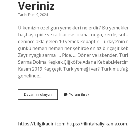
Veriniz
Tarih: Ekim 9, 2024
Ülkemizin özel gün yemekleri nelerdir? Bu yemekler;
haşhaşlı pide ve tatlılar ise lokma, nuga, zerde, süt
denince akla gelen 10 yemek kebaptır. Türkiye’n
çünkü hemen hemen her şehirde en az bir çeşit keba
Zeytinyağlı sarma. … Pide. … Döner ve İskender. Türk
Sarma.Dolma.Keşkek.Çiğköfte.Adana Kebabı.Mercime
Kasım 2019 Kaç çeşit Türk yemeği var? Türk mutfağ
genelinde…
Ülkemizde
Devamını okuyun
Yorum Bırak
Özel
Gün
Yemekleri
Nelerdir
Bilgi
https://bilgikadini.com
https://filintahaliyikama.com.
Veriniz