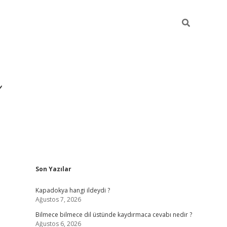
Sidebar
Son Yazılar
https://hiltonbet-giri
Kapadokya hangi ildeydi ?
Ağustos 7, 2026
i
Bilmece bilmece dil üstünde kaydırmaca cevabı nedir ?
Ağustos 6, 2026