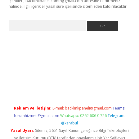
içerikleri,
backlinkpanelicomtr@gmail.com
adresine bildirmeniz
halinde, ilgili içerikler yasal süre içerisinde sitemizden kaldırılacaktır.
Arama
bet-giris.com/
betexper güvenilir mi
elexbetgiris.org
Reklam ve İletişim:
E-mail:
backlinkpaneli@gmail.com
Teams:
forumhizmeti@gmail.com
Whatsapp: 0262 606 0 726
Telegram:
@karabul
Yasal Uyarı:
Sitemiz, 5651 Sayılı Kanun gereğince Bilgi Teknolojileri
ve İletişim Kurumu (BTK) tarafından onaylanmış bir Yer Sağlayıcı