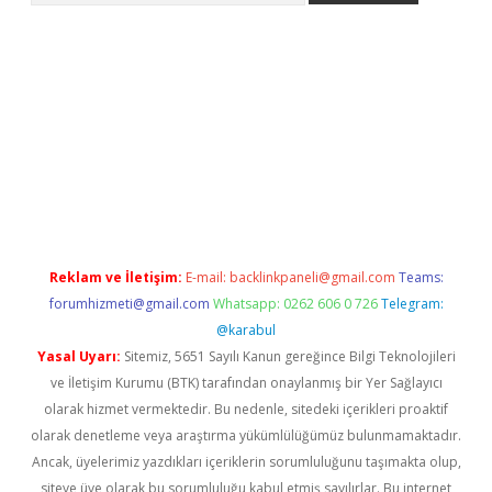
et-giris.com/
betexper güvenilir mi
elexbetgiris.org
Reklam ve İletişim:
E-mail:
backlinkpaneli@gmail.com
Teams:
forumhizmeti@gmail.com
Whatsapp: 0262 606 0 726
Telegram:
@karabul
Yasal Uyarı:
Sitemiz, 5651 Sayılı Kanun gereğince Bilgi Teknolojileri
ve İletişim Kurumu (BTK) tarafından onaylanmış bir Yer Sağlayıcı
olarak hizmet vermektedir. Bu nedenle, sitedeki içerikleri proaktif
olarak denetleme veya araştırma yükümlülüğümüz bulunmamaktadır.
Ancak, üyelerimiz yazdıkları içeriklerin sorumluluğunu taşımakta olup,
siteye üye olarak bu sorumluluğu kabul etmiş sayılırlar. Bu internet