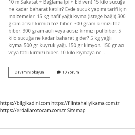
10 m Sakatat + Bağlama İpi + Eldiven) 15 kilo sucuğa
ne kadar baharat katılır? Evde sucuk yapımı tarifi için
malzemeler: 15 kg hafif yağlı kıyma (isteğe bağlı) 300
gram acısız kırmızı toz biber. 300 gram kırmızı toz
biber. 300 gram acılı veya acısız kırmızı pul biber. 5
kilo sucuğa ne kadar baharat gider? 5 kg yağlı
kıyma. 500 gr kuyruk yağı, 150 gr kimyon. 150 gr acı
veya tatlı kırmızı biber. 10 kilo kıymaya ne…
10
Devamını okuyun
10 Yorum
Kilo
Kıymaya
Ne
Kadar
Sucuk
https://bilgikadini.com
https://filintahaliyikama.com.tr
Baharatı
https://erdallarotocam.com.tr
Sitemap
Konur