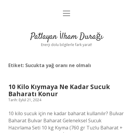
menüyü
Anasayfa
aç
Gizlilik Politikası
Patlayan İlham Durağı
Yasal Uyarı
Enerji dolu bilgilerle fark yarat!
Hakkımızda
Etiket:
Sucukta yağ oranı ne olmalı
10 Kilo Kıymaya Ne Kadar Sucuk
Baharatı Konur
Tarih: Eylül 21, 2024
10 kilo sucuk için ne kadar baharat kullanılır? Bulvar
Baharat Bulvar Baharat Geleneksel Sucuk
Hazırlama Seti 10 kg Kıyma (760 gr Tuzlu Baharat +