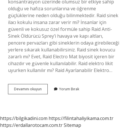
konsantrasyon üzerinde olumsuz bir etkiye sahip
olduğu ve hafıza sorunlarına ve öğrenme
güçlüklerine neden olduğu bilinmektedir. Raid sinek
ilacı kokulu insana zarar verir mi? İnsanlar için
güvenli ve kokusuz özel formüle sahip Raid Anti-
Sinek Öldürücü Sprey’i havaya ve kapı altları,
pencere pervazları gibi sineklerin odaya girebileceği
yerlere sıkarak kullanabilirsiniz. Raid sinek kovucu
zararlı mı? Evet, Raid Electro Mat biyosit içeren bir
cihazdır ve güvenle kullanılabilir. Raid elektro likit
uyurken kullanılır mı? Raid Ayarlanabilir Elektro…
Raid
Devamını okuyun
Yorum Bırak
Vücuda
Sıkılır
Mı
https://bilgikadini.com
https://filintahaliyikama.com.tr
https://erdallarotocam.com.tr
Sitemap