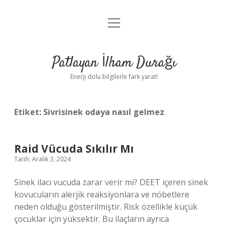
menüyü
Anasayfa
aç
Gizlilik Politikası
Patlayan İlham Durağı
Yasal Uyarı
Enerji dolu bilgilerle fark yarat!
Hakkımızda
Etiket:
Sivrisinek odaya nasıl gelmez
Raid Vücuda Sıkılır Mı
Tarih: Aralık 3, 2024
Sinek ilacı vucuda zarar verir mi? DEET içeren sinek
kovucuların alerjik reaksiyonlara ve nöbetlere
neden olduğu gösterilmiştir. Risk özellikle küçük
çocuklar için yüksektir. Bu ilaçların ayrıca