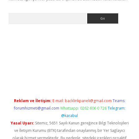
Arama
et-giris.com/
betexper güvenilir mi
elexbetgiris.org
Reklam ve İletişim:
E-mail:
backlinkpaneli@gmail.com
Teams:
forumhizmeti@gmail.com
Whatsapp: 0262 606 0 726
Telegram:
@karabul
Yasal Uyarı:
Sitemiz, 5651 Sayılı Kanun gereğince Bilgi Teknolojileri
ve İletişim Kurumu (BTK) tarafından onaylanmış bir Yer Sağlayıcı
olarak hizmet vermektedir. Bu nedenle, sitedeki içerikleri proaktif