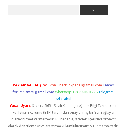
Arama
et-giris.com/
betexper güvenilir mi
elexbetgiris.org
Reklam ve İletişim:
E-mail:
backlinkpaneli@gmail.com
Teams:
forumhizmeti@gmail.com
Whatsapp: 0262 606 0 726
Telegram:
@karabul
Yasal Uyarı:
Sitemiz, 5651 Sayılı Kanun gereğince Bilgi Teknolojileri
ve İletişim Kurumu (BTK) tarafından onaylanmış bir Yer Sağlayıcı
olarak hizmet vermektedir. Bu nedenle, sitedeki içerikleri proaktif
olarak denetleme veya araştırma yükümlülüğümüz bulunmamaktadır.