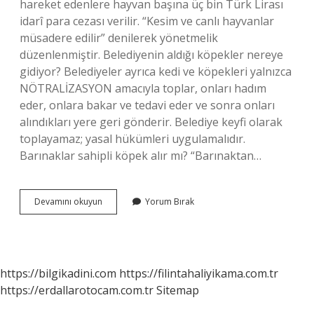
hareket edenlere hayvan başına üç bin Türk Lirası
idarî para cezası verilir. “Kesim ve canlı hayvanlar
müsadere edilir” denilerek yönetmelik
düzenlenmiştir. Belediyenin aldığı köpekler nereye
gidiyor? Belediyeler ayrıca kedi ve köpekleri yalnızca
NÖTRALİZASYON amacıyla toplar, onları hadım
eder, onlara bakar ve tedavi eder ve sonra onları
alındıkları yere geri gönderir. Belediye keyfi olarak
toplayamaz; yasal hükümleri uygulamalıdır.
Barınaklar sahipli köpek alır mı? “Barınaktan…
Sahipli
Devamını okuyun
Yorum Bırak
Köpeği
Belediye
Alabilir
Mi
https://bilgikadini.com
https://filintahaliyikama.com.tr
https://erdallarotocam.com.tr
Sitemap