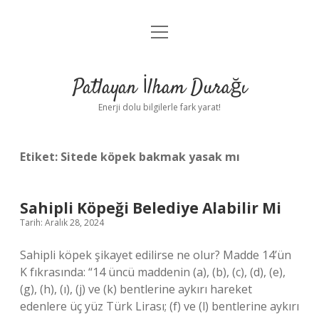
menüyü
Anasayfa
aç
Gizlilik Politikası
Patlayan İlham Durağı
Yasal Uyarı
Enerji dolu bilgilerle fark yarat!
Hakkımızda
Etiket:
Sitede köpek bakmak yasak mı
Sahipli Köpeği Belediye Alabilir Mi
Tarih: Aralık 28, 2024
Sahipli köpek şikayet edilirse ne olur? Madde 14’ün
K fıkrasında: “14 üncü maddenin (a), (b), (c), (d), (e),
(g), (h), (ı), (j) ve (k) bentlerine aykırı hareket
edenlere üç yüz Türk Lirası; (f) ve (l) bentlerine aykırı