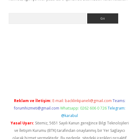
Arama
et-giris.com/
betexper güvenilir mi
elexbetgiris.org
Reklam ve İletişim:
E-mail:
backlinkpaneli@gmail.com
Teams:
forumhizmeti@gmail.com
Whatsapp: 0262 606 0 726
Telegram:
@karabul
Yasal Uyarı:
Sitemiz, 5651 Sayılı Kanun gereğince Bilgi Teknolojileri
ve İletişim Kurumu (BTK) tarafından onaylanmış bir Yer Sağlayıcı
olarak hizmet vermektedir. Bu nedenle, sitedeki içerikleri proaktif