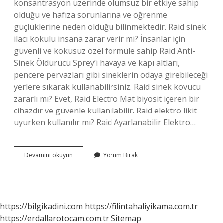
konsantrasyon üzerinde olumsuz bir etkiye sahip
olduğu ve hafıza sorunlarına ve öğrenme
güçlüklerine neden olduğu bilinmektedir. Raid sinek
ilacı kokulu insana zarar verir mi? İnsanlar için
güvenli ve kokusuz özel formüle sahip Raid Anti-
Sinek Öldürücü Sprey’i havaya ve kapı altları,
pencere pervazları gibi sineklerin odaya girebileceği
yerlere sıkarak kullanabilirsiniz. Raid sinek kovucu
zararlı mı? Evet, Raid Electro Mat biyosit içeren bir
cihazdır ve güvenle kullanılabilir. Raid elektro likit
uyurken kullanılır mı? Raid Ayarlanabilir Elektro…
Raid
Devamını okuyun
Yorum Bırak
Vücuda
Sıkılır
Mı
https://bilgikadini.com
https://filintahaliyikama.com.tr
https://erdallarotocam.com.tr
Sitemap