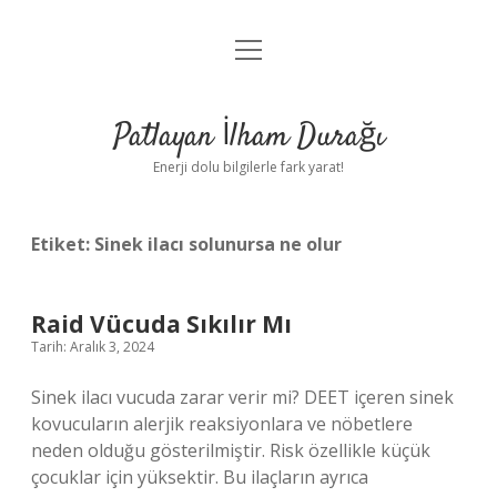
menüyü
Anasayfa
aç
Gizlilik Politikası
Patlayan İlham Durağı
Yasal Uyarı
Enerji dolu bilgilerle fark yarat!
Hakkımızda
Etiket:
Sinek ilacı solunursa ne olur
Raid Vücuda Sıkılır Mı
Tarih: Aralık 3, 2024
Sinek ilacı vucuda zarar verir mi? DEET içeren sinek
kovucuların alerjik reaksiyonlara ve nöbetlere
neden olduğu gösterilmiştir. Risk özellikle küçük
çocuklar için yüksektir. Bu ilaçların ayrıca