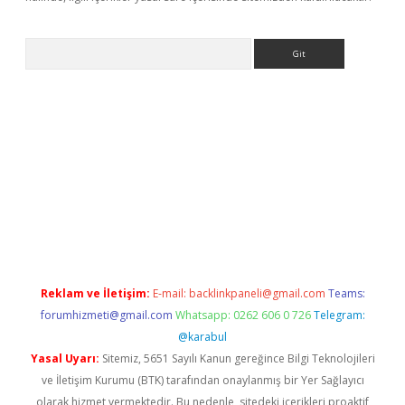
Arama
et-giris.com/
betexper güvenilir mi
elexbetgiris.org
Reklam ve İletişim:
E-mail:
backlinkpaneli@gmail.com
Teams:
forumhizmeti@gmail.com
Whatsapp: 0262 606 0 726
Telegram:
@karabul
Yasal Uyarı:
Sitemiz, 5651 Sayılı Kanun gereğince Bilgi Teknolojileri
ve İletişim Kurumu (BTK) tarafından onaylanmış bir Yer Sağlayıcı
olarak hizmet vermektedir. Bu nedenle, sitedeki içerikleri proaktif