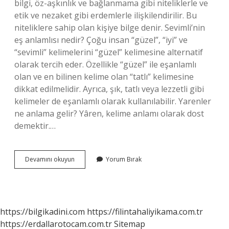
bilgi, öz-aşkınlık ve bağlanmama gibi niteliklerle ve
etik ve nezaket gibi erdemlerle ilişkilendirilir. Bu
niteliklere sahip olan kişiye bilge denir. Sevimli’nin
eş anlamlısı nedir? Çoğu insan “güzel”, “iyi” ve
“sevimli” kelimelerini “güzel” kelimesine alternatif
olarak tercih eder. Özellikle “güzel” ile eşanlamlı
olan ve en bilinen kelime olan “tatlı” kelimesine
dikkat edilmelidir. Ayrıca, şık, tatlı veya lezzetli gibi
kelimeler de eşanlamlı olarak kullanılabilir. Yarenler
ne anlama gelir? Yâren, kelime anlamı olarak dost
demektir.…
Sevimli
Devamını okuyun
Yorum Bırak
Insanlara
Ne
Denir
https://bilgikadini.com
https://filintahaliyikama.com.tr
https://erdallarotocam.com.tr
Sitemap