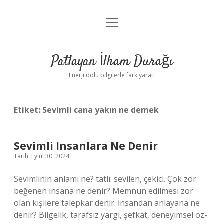
menüyü
Anasayfa
aç
Gizlilik Politikası
Patlayan İlham Durağı
Yasal Uyarı
Enerji dolu bilgilerle fark yarat!
Hakkımızda
Etiket:
Sevimli cana yakın ne demek
Sevimli Insanlara Ne Denir
Tarih: Eylül 30, 2024
Sevimlinin anlamı ne? tatlı: sevilen, çekici. Çok zor
beğenen insana ne denir? Memnun edilmesi zor
olan kişilere talepkar denir. İnsandan anlayana ne
denir? Bilgelik, tarafsız yargı, şefkat, deneyimsel öz-