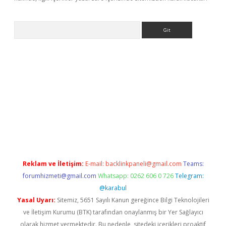
Arama
et-giris.com/
betexper güvenilir mi
elexbetgiris.org
Reklam ve İletişim:
E-mail:
backlinkpaneli@gmail.com
Teams:
forumhizmeti@gmail.com
Whatsapp: 0262 606 0 726
Telegram:
@karabul
Yasal Uyarı:
Sitemiz, 5651 Sayılı Kanun gereğince Bilgi Teknolojileri
ve İletişim Kurumu (BTK) tarafından onaylanmış bir Yer Sağlayıcı
olarak hizmet vermektedir. Bu nedenle, sitedeki içerikleri proaktif