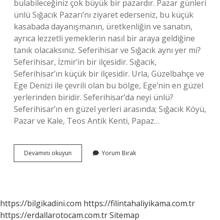
bulabileceğiniz çok büyük bir pazardır. Pazar günleri
ünlü Sığacık Pazarı’nı ziyaret ederseniz, bu küçük
kasabada dayanışmanın, üretkenliğin ve sanatın,
ayrıca lezzetli yemeklerin nasıl bir araya geldiğine
tanık olacaksınız. Seferihisar ve Sığacık aynı yer mi?
Seferihisar, İzmir’in bir ilçesidir. Sığacık,
Seferihisar’ın küçük bir ilçesidir. Urla, Güzelbahçe ve
Ege Denizi ile çevrili olan bu bölge, Ege’nin en güzel
yerlerinden biridir. Seferihisar’da neyi ünlü?
Seferihisar’ın en güzel yerleri arasında; Sığacık Köyü,
Pazar ve Kale, Teos Antik Kenti, Papaz…
Sığacık
Devamını okuyun
Yorum Bırak
In
Neyi
Meşhur
https://bilgikadini.com
https://filintahaliyikama.com.tr
https://erdallarotocam.com.tr
Sitemap