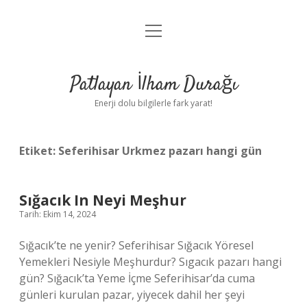
menüyü
Anasayfa
aç
Gizlilik Politikası
Patlayan İlham Durağı
Yasal Uyarı
Enerji dolu bilgilerle fark yarat!
Hakkımızda
Etiket:
Seferihisar Urkmez pazarı hangi gün
Sığacık In Neyi Meşhur
Tarih: Ekim 14, 2024
Sığacık’te ne yenir? Seferihisar Sığacık Yöresel
Yemekleri Nesiyle Meşhurdur? Sıgacık pazarı hangi
gün? Sığacık’ta Yeme İçme Seferihisar’da cuma
günleri kurulan pazar, yiyecek dahil her şeyi