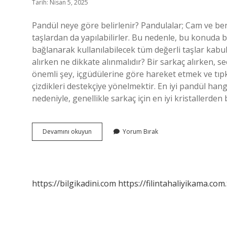
Tarih: Nisan 5, 2025
Pandül neye göre belirlenir? Pandulalar; Cam ve ben
taşlardan da yapılabilirler. Bu nedenle, bu konuda be
bağlanarak kullanılabilecek tüm değerli taşlar kabul 
alırken ne dikkate alınmalıdır? Bir sarkaç alırken, 
önemli şey, içgüdülerine göre hareket etmek ve tıpk
çizdikleri destekçiye yönelmektir. En iyi pandül hangi
nedeniyle, genellikle sarkaç için en iyi kristallerden b
Pandül
Devamını okuyun
Yorum Bırak
Neye
Göre
Seçilir
https://bilgikadini.com
https://filintahaliyikama.com.