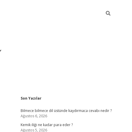
Sidebar
Son Yazılar
https://hiltonbet-giris.c
Bilmece bilmece dil üstünde kaydırmaca cevabı nedir ?
Ağustos 6, 2026
Kemik iliği ne kadar para eder ?
Ağustos 5, 2026