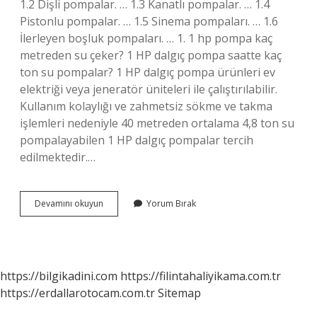
1.2 Dişli pompalar. … 1.3 Kanatlı pompalar. … 1.4
Pistonlu pompalar. … 1.5 Sinema pompaları. … 1.6
İlerleyen boşluk pompaları. … 1. 1 hp pompa kaç
metreden su çeker? 1 HP dalgıç pompa saatte kaç
ton su pompalar? 1 HP dalgıç pompa ürünleri ev
elektriği veya jeneratör üniteleri ile çalıştırılabilir.
Kullanım kolaylığı ve zahmetsiz sökme ve takma
işlemleri nedeniyle 40 metreden ortalama 4,8 ton su
pompalayabilen 1 HP dalgıç pompalar tercih
edilmektedir.…
Pompa
Devamını okuyun
Yorum Bırak
Cesitleri
Nelerdir
https://bilgikadini.com
https://filintahaliyikama.com.tr
https://erdallarotocam.com.tr
Sitemap