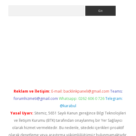
Arama
et-giris.com/
betexper güvenilir mi
elexbetgiris.org
Reklam ve İletişim:
E-mail:
backlinkpaneli@gmail.com
Teams:
forumhizmeti@gmail.com
Whatsapp: 0262 606 0 726
Telegram:
@karabul
Yasal Uyarı:
Sitemiz, 5651 Sayılı Kanun gereğince Bilgi Teknolojileri
ve İletişim Kurumu (BTK) tarafından onaylanmış bir Yer Sağlayıcı
olarak hizmet vermektedir. Bu nedenle, sitedeki içerikleri proaktif
olarak denetleme veya araştırma yükümlülüğümüz bulunmamaktadır.