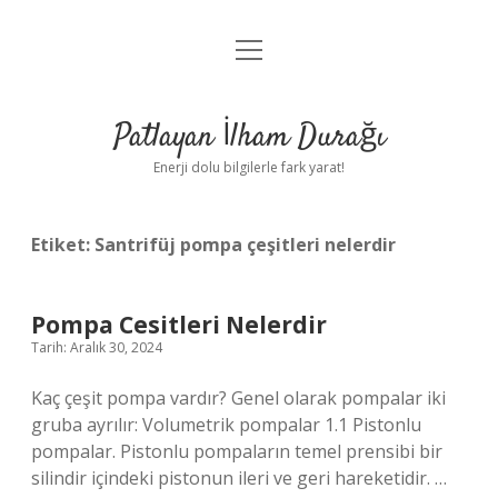
menüyü
Anasayfa
aç
Gizlilik Politikası
Patlayan İlham Durağı
Yasal Uyarı
Enerji dolu bilgilerle fark yarat!
Hakkımızda
Etiket:
Santrifüj pompa çeşitleri nelerdir
Pompa Cesitleri Nelerdir
Tarih: Aralık 30, 2024
Kaç çeşit pompa vardır? Genel olarak pompalar iki
gruba ayrılır: Volumetrik pompalar 1.1 Pistonlu
pompalar. Pistonlu pompaların temel prensibi bir
silindir içindeki pistonun ileri ve geri hareketidir. …