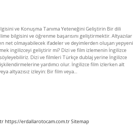
Bilgisini ve Konuşma Tanıma Yeteneğini Geliştirin Bir dili
me bilgisini ve öğrenme başarısını geliştirmektir. Altyazılar
ten net olmayabilecek ifadeler ve deyimlerden oluşan yepyeni
mek ingilizceyi geliştirir mi? Dizi ve film izlemenin İngilizce
öyleyebiliriz. Dizi ve filmleri Türkçe dublaj yerine İngilizce
işkilendirmelerine yardımcı olur. İngilizce film izlerken alt
veya altyazısız izleyin: Bir film veya…
tr
https://erdallarotocam.com.tr
Sitemap