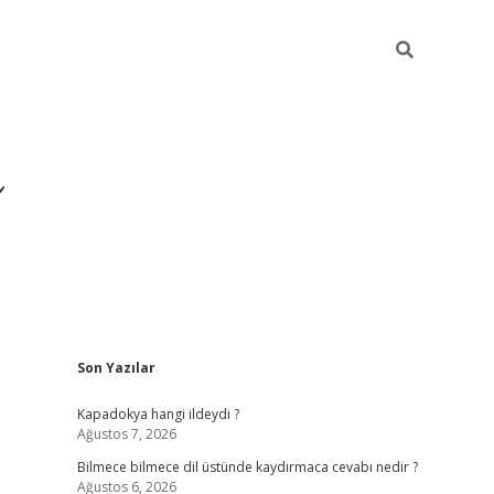
Sidebar
Son Yazılar
https://hiltonbet-giris.
Kapadokya hangi ildeydi ?
Ağustos 7, 2026
Bilmece bilmece dil üstünde kaydırmaca cevabı nedir ?
Ağustos 6, 2026