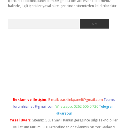
içerikleri,
backlinkpanelicomtr@gmail.com
adresine bildirmeniz
halinde, ilgili içerikler yasal süre içerisinde sitemizden kaldırılacaktır.
Arama
et-giris.com/
betexper güvenilir mi
elexbetgiris.org
Reklam ve İletişim:
E-mail:
backlinkpaneli@gmail.com
Teams:
forumhizmeti@gmail.com
Whatsapp: 0262 606 0 726
Telegram:
@karabul
Yasal Uyarı:
Sitemiz, 5651 Sayılı Kanun gereğince Bilgi Teknolojileri
ve İletişim Kurumu (BTK) tarafından onaylanmış bir Yer Sağlayıcı