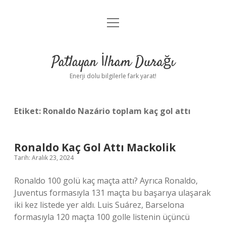
menüyü
Anasayfa
aç
Gizlilik Politikası
Patlayan İlham Durağı
Yasal Uyarı
Enerji dolu bilgilerle fark yarat!
Hakkımızda
Etiket:
Ronaldo Nazário toplam kaç gol attı
Ronaldo Kaç Gol Attı Mackolik
Tarih: Aralık 23, 2024
Ronaldo 100 golü kaç maçta attı? Ayrıca Ronaldo,
Juventus formasıyla 131 maçta bu başarıya ulaşarak
iki kez listede yer aldı. Luis Suárez, Barselona
formasıyla 120 maçta 100 golle listenin üçüncü