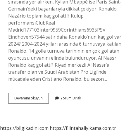
sırasında yer alırken, Kylian Mbappé ise Paris Saint-
Germain’deki başarılarıyla dikkat çekiyor. Ronaldo
Nazário toplam kaç gol attı? Kulüp
performansıClubReal
Madrid177103Inter9959Corinthians6935PSV
Eindhoven57544 satır daha Ronaldo’nun kaç gol var
2024? 2004-2024 yılları arasında 6 turnuvaya katılan
Ronaldo, 14 golle turnuva tarihinin en çok gol atan
oyuncusu unvanını elinde bulunduruyor. Al Nassr
Ronaldo kaç gol attı? Riyad merkezli Al Nassr’a
transfer olan ve Suudi Arabistan Pro Ligi’nde
mücadele eden Cristiano Ronaldo, bu sezon…
Ronaldo
Devamını okuyun
Yorum Bırak
Kaç
Gol
Attı
Mackolik
https://bilgikadini.com
https://filintahaliyikama.com.tr