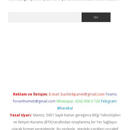
Arama
bet-giris.com/
betexper güvenilir mi
elexbetgiris.org
Reklam ve İletişim:
E-mail:
backlinkpaneli@gmail.com
Teams:
forumhizmeti@gmail.com
Whatsapp: 0262 606 0 726
Telegram:
@karabul
Yasal Uyarı:
Sitemiz, 5651 Sayılı Kanun gereğince Bilgi Teknolojileri
ve İletişim Kurumu (BTK) tarafından onaylanmış bir Yer Sağlayıcı
olarak hizmet vermektedir. Bu nedenle, sitedeki içerikleri proaktif