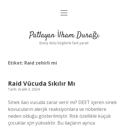
menüyü
Anasayfa
aç
Gizlilik Politikası
Patlayan İlham Durağı
Yasal Uyarı
Enerji dolu bilgilerle fark yarat!
Hakkımızda
Etiket:
Raid zehirli mi
Raid Vücuda Sıkılır Mı
Tarih: Aralık 3, 2024
Sinek ilacı vucuda zarar verir mi? DEET içeren sinek
kovucuların alerjik reaksiyonlara ve nöbetlere
neden olduğu gösterilmiştir. Risk özellikle küçük
çocuklar için yüksektir. Bu ilaçların ayrıca