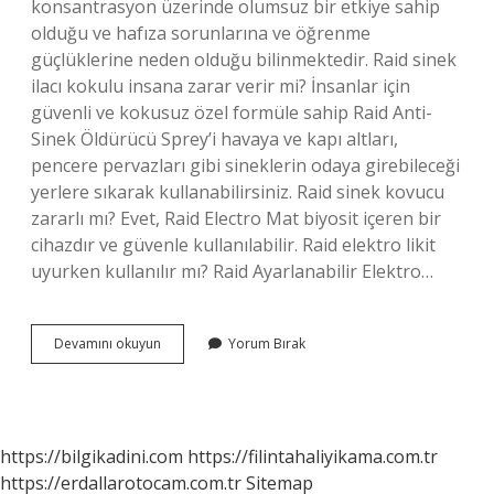
konsantrasyon üzerinde olumsuz bir etkiye sahip
olduğu ve hafıza sorunlarına ve öğrenme
güçlüklerine neden olduğu bilinmektedir. Raid sinek
ilacı kokulu insana zarar verir mi? İnsanlar için
güvenli ve kokusuz özel formüle sahip Raid Anti-
Sinek Öldürücü Sprey’i havaya ve kapı altları,
pencere pervazları gibi sineklerin odaya girebileceği
yerlere sıkarak kullanabilirsiniz. Raid sinek kovucu
zararlı mı? Evet, Raid Electro Mat biyosit içeren bir
cihazdır ve güvenle kullanılabilir. Raid elektro likit
uyurken kullanılır mı? Raid Ayarlanabilir Elektro…
Raid
Devamını okuyun
Yorum Bırak
Vücuda
Sıkılır
Mı
https://bilgikadini.com
https://filintahaliyikama.com.tr
https://erdallarotocam.com.tr
Sitemap