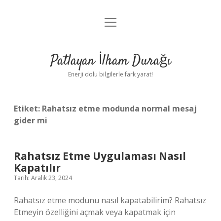
menüyü
Anasayfa
aç
Gizlilik Politikası
Patlayan İlham Durağı
Yasal Uyarı
Enerji dolu bilgilerle fark yarat!
Hakkımızda
Etiket:
Rahatsız etme modunda normal mesaj
gider mi
Rahatsız Etme Uygulaması Nasıl
Kapatılır
Tarih: Aralık 23, 2024
Rahatsız etme modunu nasıl kapatabilirim? Rahatsız
Etmeyin özelliğini açmak veya kapatmak için