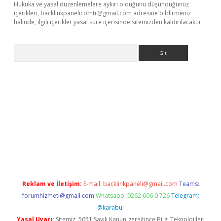
Hukuka ve yasal düzenlemelere aykırı olduğunu düşündüğünüz
içerikleri,
backlinkpanelicomtr@gmail.com
adresine bildirmeniz
halinde, ilgili içerikler yasal süre içerisinde sitemizden kaldırılacaktır.
Arama
et-giris.com/
betexper güvenilir mi
elexbetgiris.org
Reklam ve İletişim:
E-mail:
backlinkpaneli@gmail.com
Teams:
forumhizmeti@gmail.com
Whatsapp: 0262 606 0 726
Telegram:
@karabul
Yasal Uyarı:
Sitemiz, 5651 Sayılı Kanun gereğince Bilgi Teknolojileri